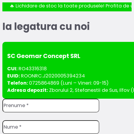
🔥 Lichidare de stoc la toate produsele! Profita de ul
Ia legatura cu noi
SC Geomar Concept SRL
CUI:
RO43316318
EUID:
ROONRC.J2020005394234
Telefon:
0725864869 (Luni – Vineri: 09-15)
Adresa depozit:
Zborului 2, Stefanestii de Sus, Ilfo