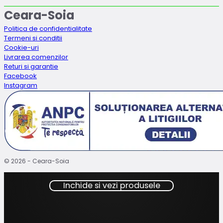
Ceara-Soia
Politica de confidentialitate
Termeni si conditii
Cookie-uri
Livrarea comenzilor
Returi si garantie
Facebook
Instagram
© 2026 - Ceara-Soia
Inchide si vezi produsele