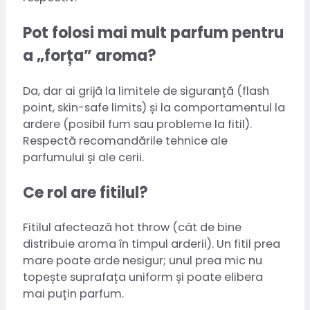
Pot folosi mai mult parfum pentru
a „forța” aroma?
Da, dar ai grijă la limitele de siguranță (flash
point, skin-safe limits) și la comportamentul la
ardere (posibil fum sau probleme la fitil).
Respectă recomandările tehnice ale
parfumului și ale cerii.
Ce rol are fitilul?
Fitilul afectează hot throw (cât de bine
distribuie aroma în timpul arderii). Un fitil prea
mare poate arde nesigur; unul prea mic nu
topește suprafața uniform și poate elibera
mai puțin parfum.