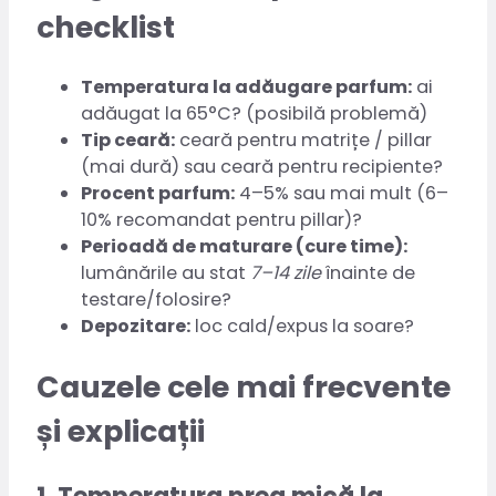
checklist
Temperatura la adăugare parfum:
ai
adăugat la 65°C? (posibilă problemă)
Tip ceară:
ceară pentru matrițe / pillar
(mai dură) sau ceară pentru recipiente?
Procent parfum:
4–5% sau mai mult (6–
10% recomandat pentru pillar)?
Perioadă de maturare (cure time):
lumânările au stat
7–14 zile
înainte de
testare/folosire?
Depozitare:
loc cald/expus la soare?
Cauzele cele mai frecvente
și explicații