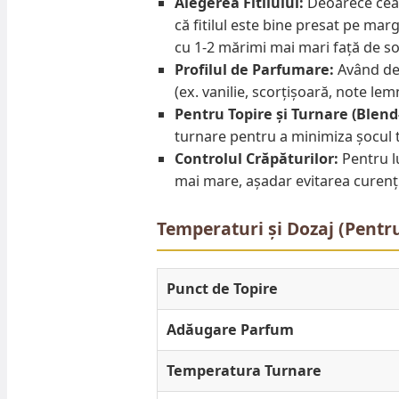
Alegerea Fitilului:
Deoarece cea
că fitilul este bine presat pe marg
cu 1-2 mărimi mai mari față de so
Profilul de Parfumare:
Având dej
(ex. vanilie, scorțișoară, note l
Pentru Topire și Turnare (Blend-
turnare pentru a minimiza șocul te
Controlul Crăpăturilor:
Pentru lu
mai mare, așadar evitarea curenți
Temperaturi și Dozaj (Pentru
Punct de Topire
Adăugare Parfum
Temperatura Turnare