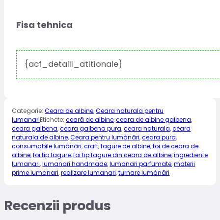
Fisa tehnica
{acf_detalii_atitionale}
Categorie:
Ceara de albine
,
Ceara naturala pentru
lumanari
Etichete:
ceară de albine
,
ceara de albine galbena
,
ceara galbena
,
ceara galbena pura
,
ceara naturala
,
ceara
naturala de albine
,
Ceara pentru lumânări
,
ceara pura
,
consumabile lumânări
,
craft
,
fagure de albine
,
foi de ceara de
albine
,
foi tip fagure
,
foi tip fagure din ceara de albine
,
ingrediente
lumanari
,
lumanari handmade
,
lumanari parfumate
,
materii
prime lumanari
,
realizare lumanari
,
turnare lumânări
Recenzii produs