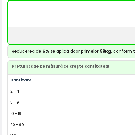
Reducerea de
5%
se aplică doar primelor
99kg,
conform ta
Prețul scade pe măsură ce crește cantitatea!
Cantitate
2 - 4
5 - 9
10 - 19
20 - 99