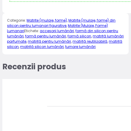
Categorie:
Matrite (mulaje, forme)
,
Matrite (mulaje, forme) din
silicon pentru lumanari figurative
,
Matrite (Mulaje, Forme)
Lumanari
Etichete:
accesorii lumânări
,
formă din silicon pentru
lumânări
,
formă pentru lumânări
,
formă silicon
,
matriță lumânări
parfumate
,
matriță pentru lumânări
,
matriță reutilizabilă
,
matriță
silicon
,
matriță silicon lumânări
,
turnare lumânări
Recenzii produs