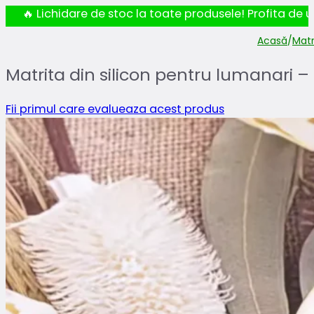
🔥 Lichidare de stoc la toate produsele! Profita de ul
Acasă
/
Matr
Matrita din silicon pentru lumanari –
Fii primul care evalueaza acest produs