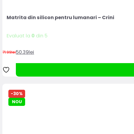
Matrita din silicon pentru lumanari – Crini
Evaluat la
0
din 5
50.39
lei
71.99
lei
Prețul
Prețul
inițial
curent
a
este:
fost:
50.39lei.
71.99lei.
-30%
NOU