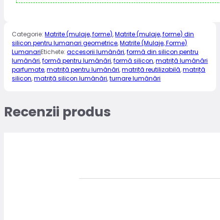
Categorie:
Matrite (mulaje, forme)
,
Matrite (mulaje, forme) din
silicon pentru lumanari geometrice
,
Matrite (Mulaje, Forme)
Lumanari
Etichete:
accesorii lumânări
,
formă din silicon pentru
lumânări
,
formă pentru lumânări
,
formă silicon
,
matriță lumânări
parfumate
,
matriță pentru lumânări
,
matriță reutilizabilă
,
matriță
silicon
,
matriță silicon lumânări
,
turnare lumânări
Recenzii produs