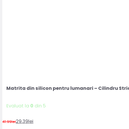
Matrita din silicon pentru lumanari – Cilindru Stri
Evaluat la
0
din 5
29.39
lei
41.99
lei
Prețul
Prețul