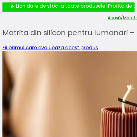
🔥 Lichidare de stoc la toate produsele! Profita de ul
Acasă
/
Matrit
Matrita din silicon pentru lumanari –
Fii primul care evalueaza acest produs