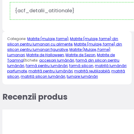
{acf_detalii_atitionale}
Categorie:
Matrite (mulaje, forme)
,
Matrite (mulaje, forme) din
silicon pentru lumanari cu alimente
,
Matrite (mulaje, forme) din
silicon pentru lumanari figurative
,
Matrite (Mulaje, Forme)
Lumanari
,
Matrite de Halloween
,
Matrite de Sezon
,
Matrite de
Toamna
Etichete:
accesorii lumânări
,
formă din silicon pentru
lumânări
,
formă pentru lumânări
,
formă silicon
,
matriță lumânări
parfumate
,
matriță pentru lumânări
,
matriță reutilizabilă
,
matriță
silicon
,
matriță silicon lumânări
,
turnare lumânări
Recenzii produs