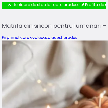
🔥 Lichidare de stoc la toate produsele! Profita de ul
Matrita din silicon pentru lumanari –
Fii primul care evalueaza acest produs