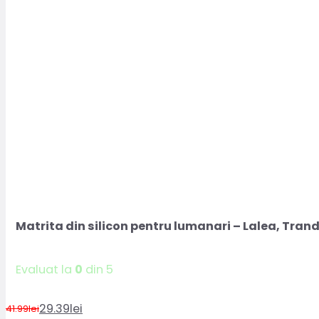
Matrita din silicon pentru lumanari – Lalea, Tran
Evaluat la
0
din 5
29.39
lei
41.99
lei
Prețul
Prețul