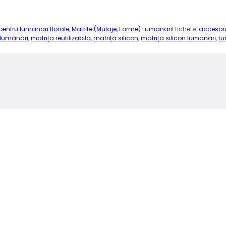
 pentru lumanari florale
,
Matrite (Mulaje, Forme) Lumanari
Etichete:
accesori
 lumânări
,
matriță reutilizabilă
,
matriță silicon
,
matriță silicon lumânări
,
tu