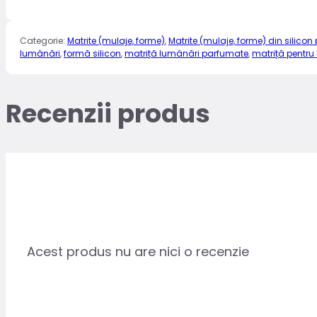
Categorie:
Matrite (mulaje, forme)
,
Matrite (mulaje, forme) din silicon
lumânări
,
formă silicon
,
matriță lumânări parfumate
,
matriță pentru
Recenzii produs
Acest produs nu are nici o recenzie