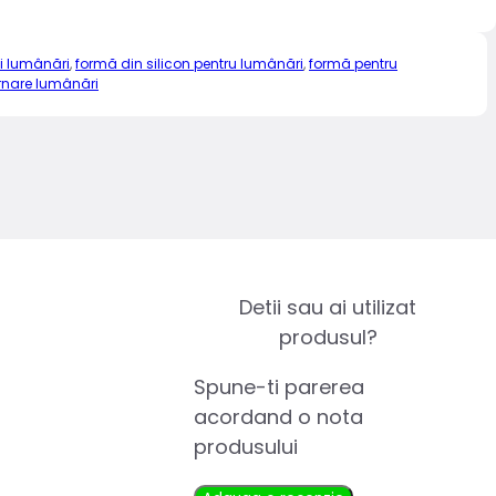
i lumânări
,
formă din silicon pentru lumânări
,
formă pentru
rnare lumânări
Detii sau ai utilizat
produsul?
Spune-ti parerea
acordand o nota
produsului