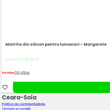
Matrita din silicon pentru lumanari – Margarete
Evaluat la
0
din 5
38.49
lei
54.99
lei
Prețul
Prețul
inițial
curent
a
este:
fost:
38.49lei.
Ceara-Soia
54.99lei.
Politica de confidentialitate
Termeni si conditii