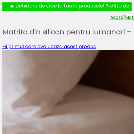
🔥 Lichidare de stoc la toate produsele! Profita de ul
Acasă
/
Mat
Matrita din silicon pentru lumanari –
Fii primul care evalueaza acest produs