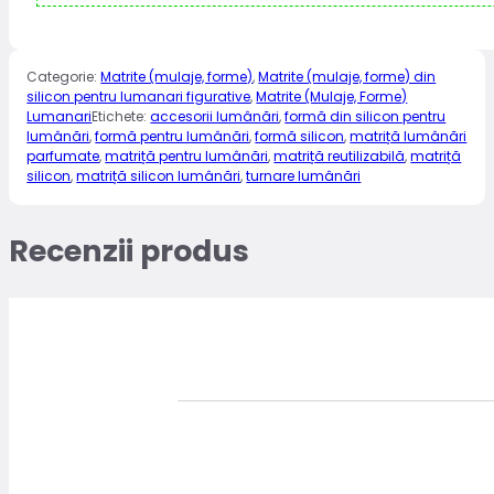
Categorie:
Matrite (mulaje, forme)
,
Matrite (mulaje, forme) din
silicon pentru lumanari figurative
,
Matrite (Mulaje, Forme)
Lumanari
Etichete:
accesorii lumânări
,
formă din silicon pentru
lumânări
,
formă pentru lumânări
,
formă silicon
,
matriță lumânări
parfumate
,
matriță pentru lumânări
,
matriță reutilizabilă
,
matriță
silicon
,
matriță silicon lumânări
,
turnare lumânări
Recenzii produs