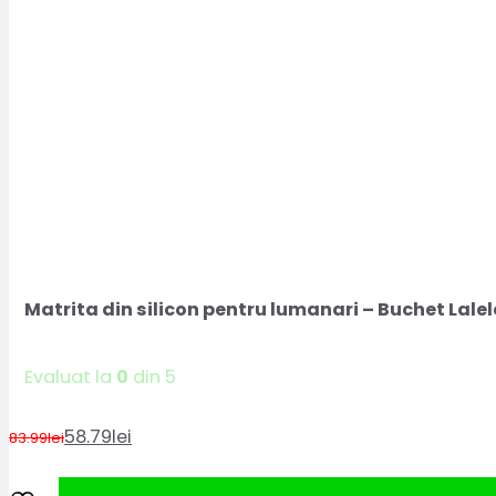
Matrita din silicon pentru lumanari – Buchet Lalel
Evaluat la
0
din 5
58.79
lei
83.99
lei
Prețul
Prețul
inițial
curent