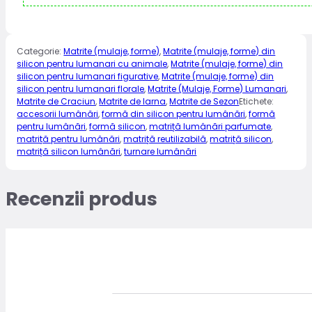
Categorie:
Matrite (mulaje, forme)
,
Matrite (mulaje, forme) din
silicon pentru lumanari cu animale
,
Matrite (mulaje, forme) din
silicon pentru lumanari figurative
,
Matrite (mulaje, forme) din
silicon pentru lumanari florale
,
Matrite (Mulaje, Forme) Lumanari
,
Matrite de Craciun
,
Matrite de Iarna
,
Matrite de Sezon
Etichete:
accesorii lumânări
,
formă din silicon pentru lumânări
,
formă
pentru lumânări
,
formă silicon
,
matriță lumânări parfumate
,
matriță pentru lumânări
,
matriță reutilizabilă
,
matriță silicon
,
matriță silicon lumânări
,
turnare lumânări
Recenzii produs