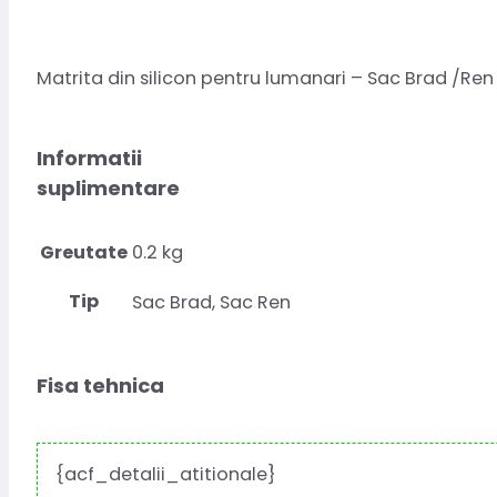
Matrita din silicon pentru lumanari – Sac Brad /Ren
Informatii
suplimentare
Greutate
0.2 kg
Tip
Sac Brad, Sac Ren
Fisa tehnica
{acf_detalii_atitionale}