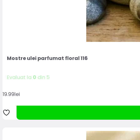
Mostre ulei parfumat floral 116
Evaluat la
0
din 5
19.99
lei