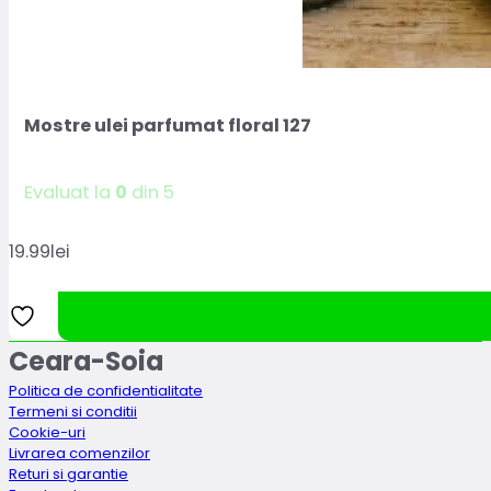
Mostre ulei parfumat floral 127
Evaluat la
0
din 5
19.99
lei
Ceara-Soia
Politica de confidentialitate
Termeni si conditii
Cookie-uri
Livrarea comenzilor
Returi si garantie