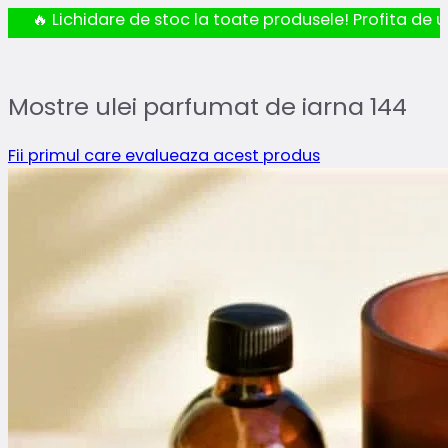
🔥 Lichidare de stoc la toate produsele! Profita de ul
Mostre ulei parfumat de iarna 144
Fii primul care evalueaza acest produs