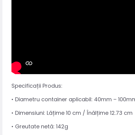
Specificații Produs:
• Diametru container aplicabil: 40mm – 100m
• Dimensiuni: Lățime 10 cm / Înălțime 12.73 cm
• Greutate netă: 142g