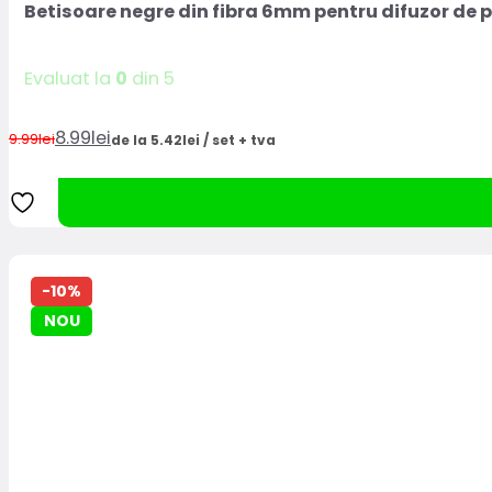
Betisoare negre din fibra 6mm pentru difuzor de 
Evaluat la
0
din 5
8.99
lei
9.99
lei
de la 5.42lei / set + tva
Prețul
Prețul
inițial
curent
a
este:
fost:
8.99lei.
9.99lei.
-10%
NOU