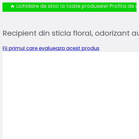
🔥 Lichidare de stoc la toate produsele! Profita de ul
Recipient din sticla floral, odorizant a
Fii primul care evalueaza acest produs