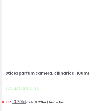
Sticla parfum camera, cilindrica, 100ml
Evaluat la
0
din 5
10.79
lei
11.99
lei
de la 5.72lei / buc + tva
Prețul
Prețul
inițial
curent