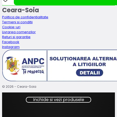
fost:
13.49lei.
Ceara-Soia
14.99lei.
Politica de confidentialitate
Termeni si conditii
Cookie-uri
Livrarea comenzilor
Returi si garantie
Facebook
Instagram
© 2026 - Ceara-Soia
Inchide si vezi produsele