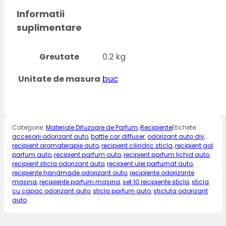
Informatii
suplimentare
Greutate
0.2 kg
Unitate de masura
buc
Categorie:
Materiale Difuzoare de Parfum
,
Recipiente
Etichete:
accesorii odorizant auto
,
bottle car diffuser
,
odorizant auto diy
,
recipient aromaterapie auto
,
recipient cilindric sticla
,
recipient gol
parfum auto
,
recipient parfum auto
,
recipient parfum lichid auto
,
recipient sticla odorizant auto
,
recipient ulei parfumat auto
,
recipiente handmade odorizant auto
,
recipiente odorizante
masina
,
recipiente parfum masina
,
set 10 recipiente sticla
,
sticla
cu capac odorizant auto
,
sticla parfum auto
,
sticluta odorizant
auto