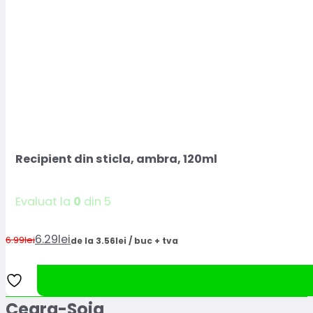
Recipient din sticla, ambra, 120ml
Evaluat la
0
din 5
6.29
lei
6.99
lei
de la 3.56lei / buc + tva
Prețul
Prețul
inițial
curent
a
este:
fost:
6.29lei.
Ceara-Soia