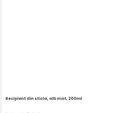
până
la
la
1439.99lei.
1599.99lei.
Recipient din sticla, alb mat, 200ml