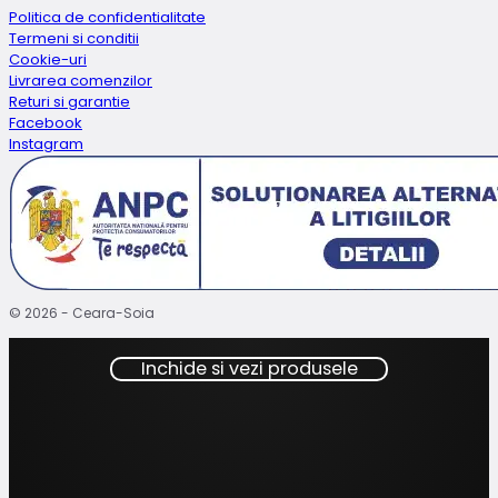
Politica de confidentialitate
Termeni si conditii
Cookie-uri
Livrarea comenzilor
Returi si garantie
Facebook
Instagram
© 2026 - Ceara-Soia
Inchide si vezi produsele