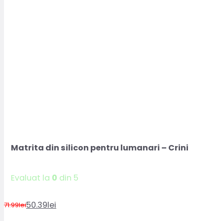
Matrita din silicon pentru lumanari – Crini
Evaluat la
0
din 5
50.39
lei
71.99
lei
Prețul
Prețul