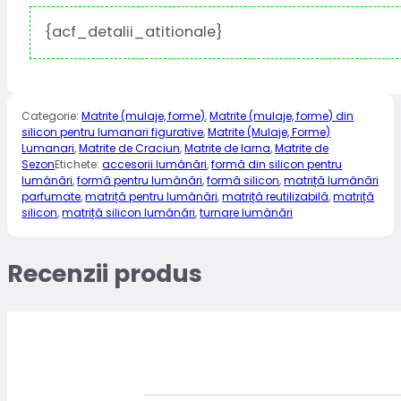
{acf_detalii_atitionale}
Categorie:
Matrite (mulaje, forme)
,
Matrite (mulaje, forme) din
silicon pentru lumanari figurative
,
Matrite (Mulaje, Forme)
Lumanari
,
Matrite de Craciun
,
Matrite de Iarna
,
Matrite de
Sezon
Etichete:
accesorii lumânări
,
formă din silicon pentru
lumânări
,
formă pentru lumânări
,
formă silicon
,
matriță lumânări
parfumate
,
matriță pentru lumânări
,
matriță reutilizabilă
,
matriță
silicon
,
matriță silicon lumânări
,
turnare lumânări
Recenzii produs