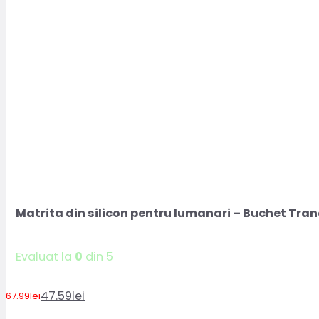
Matrita din silicon pentru lumanari – Buchet Tran
Evaluat la
0
din 5
47.59
lei
67.99
lei
Prețul
Prețul