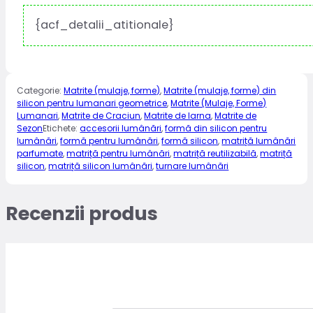
{acf_detalii_atitionale}
Categorie:
Matrite (mulaje, forme)
,
Matrite (mulaje, forme) din
silicon pentru lumanari geometrice
,
Matrite (Mulaje, Forme)
Lumanari
,
Matrite de Craciun
,
Matrite de Iarna
,
Matrite de
Sezon
Etichete:
accesorii lumânări
,
formă din silicon pentru
lumânări
,
formă pentru lumânări
,
formă silicon
,
matriță lumânări
parfumate
,
matriță pentru lumânări
,
matriță reutilizabilă
,
matriță
silicon
,
matriță silicon lumânări
,
turnare lumânări
Recenzii produs