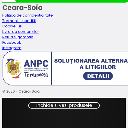
fost:
81.89lei.
Ceara-Soia
116.99lei.
Politica de confidentialitate
Termeni si conditii
Cookie-uri
Livrarea comenzilor
Returi si garantie
Facebook
Instagram
© 2026 - Ceara-Soia
Inchide si vezi produsele