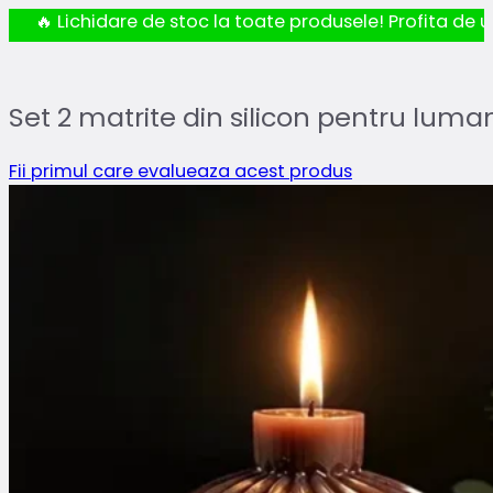
🔥 Lichidare de stoc la toate produsele! Profita de ul
Set 2 matrite din silicon pentru luma
Fii primul care evalueaza acest produs