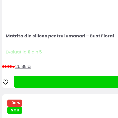
Matrita din silicon pentru lumanari – Bust Floral
Evaluat la
0
din 5
25.89
lei
36.99
lei
Prețul
Prețul
inițial
curent
a
este:
fost:
25.89lei.
36.99lei.
-30%
NOU