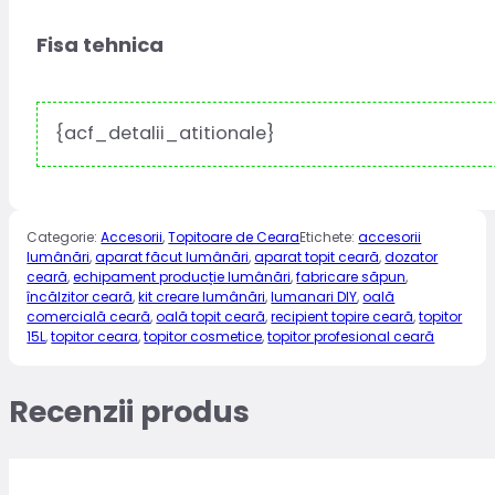
Fisa tehnica
{acf_detalii_atitionale}
Categorie:
Accesorii
,
Topitoare de Ceara
Etichete:
accesorii
lumânări
,
aparat făcut lumânări
,
aparat topit ceară
,
dozator
ceară
,
echipament producție lumânări
,
fabricare săpun
,
încălzitor ceară
,
kit creare lumânări
,
lumanari DIY
,
oală
comercială ceară
,
oală topit ceară
,
recipient topire ceară
,
topitor
15L
,
topitor ceara
,
topitor cosmetice
,
topitor profesional ceară
Recenzii produs