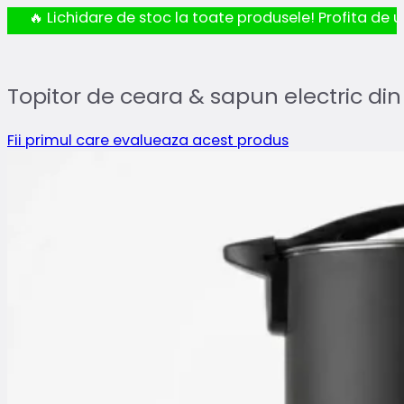
🔥 Lichidare de stoc la toate produsele! Profita de ul
Topitor de ceara & sapun electric din 
Fii primul care evalueaza acest produs