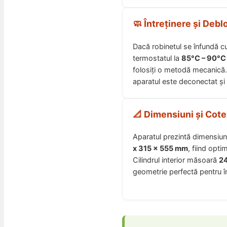
🧼 Întreținere și Deb
Dacă robinetul se înfundă cu 
termostatul la
85°C – 90°C
folosiți o metodă mecanică
aparatul este deconectat și 
📐 Dimensiuni și Cote
Aparatul prezintă dimensiu
x 315 x 555 mm
, fiind opti
Cilindrul interior măsoară
2
geometrie perfectă pentru în