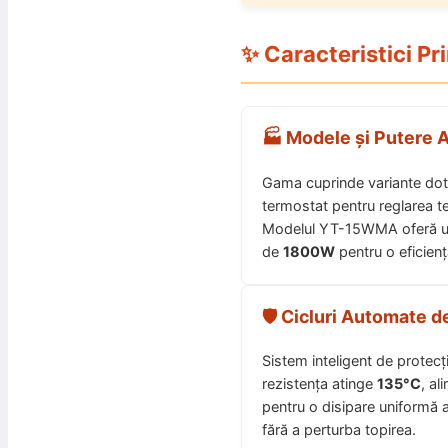
✨ Caracteristici Pr
🏭 Modele și Putere 
Gama cuprinde variante dot
termostat pentru reglarea te
Modelul YT-15WMA oferă 
de
1800W
pentru o eficiență
🛡️ Cicluri Automate d
Sistem inteligent de protecț
rezistența atinge
135°C
, a
pentru o disipare uniformă a c
fără a perturba topirea.