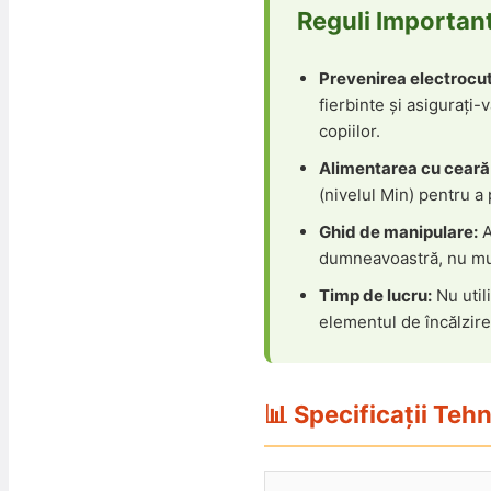
Reguli Important
Prevenirea electrocutăr
fierbinte și asigurați
copiilor.
Alimentarea cu ceară 
(nivelul Min) pentru a 
Ghid de manipulare:
A
dumneavoastră, nu muta
Timp de lucru:
Nu util
elementul de încălzire
📊 Specificații Teh