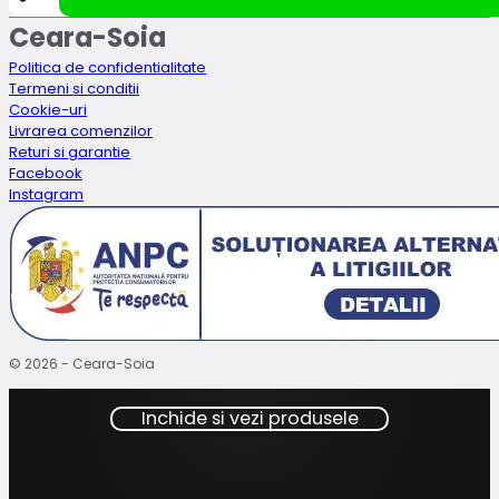
fost:
89.99lei.
Ceara-Soia
99.99lei.
Politica de confidentialitate
Termeni si conditii
Cookie-uri
Livrarea comenzilor
Returi si garantie
Facebook
Instagram
© 2026 - Ceara-Soia
Inchide si vezi produsele