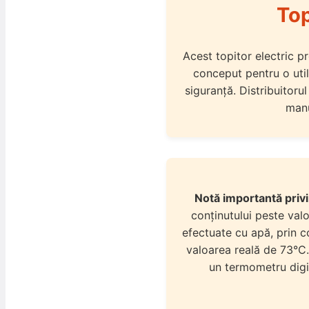
Top
Acest topitor electric pr
conceput pentru o utili
siguranță. Distribuitoru
manu
Notă importantă priv
conținutului peste val
efectuate cu apă, prin co
valoarea reală de 73°C
un termometru digit