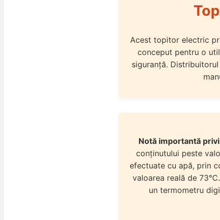
Top
Acest topitor electric pr
conceput pentru o utili
siguranță. Distribuitoru
manu
Notă importantă priv
conținutului peste val
efectuate cu apă, prin co
valoarea reală de 73°C
un termometru digit