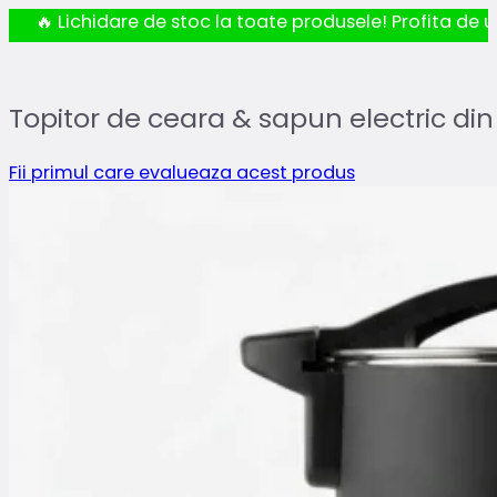
🔥 Lichidare de stoc la toate produsele! Profita de ul
Topitor de ceara & sapun electric din 
Fii primul care evalueaza acest produs