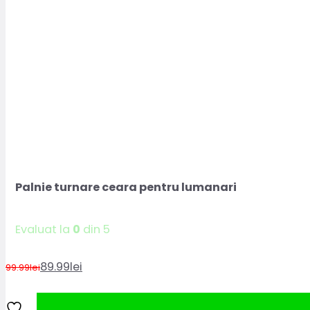
Palnie turnare ceara pentru lumanari
Evaluat la
0
din 5
89.99
lei
99.99
lei
Prețul
Prețul
inițial
curent
a
este: