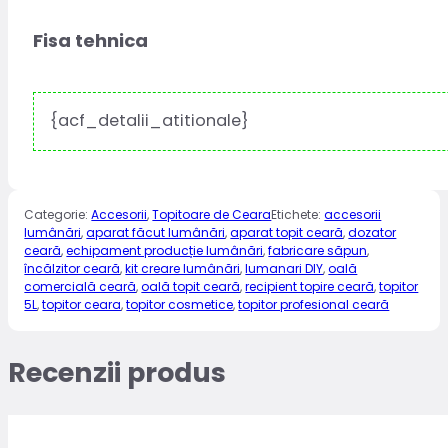
Fisa tehnica
{acf_detalii_atitionale}
Categorie:
Accesorii
,
Topitoare de Ceara
Etichete:
accesorii
lumânări
,
aparat făcut lumânări
,
aparat topit ceară
,
dozator
ceară
,
echipament producție lumânări
,
fabricare săpun
,
încălzitor ceară
,
kit creare lumânări
,
lumanari DIY
,
oală
comercială ceară
,
oală topit ceară
,
recipient topire ceară
,
topitor
5L
,
topitor ceara
,
topitor cosmetice
,
topitor profesional ceară
Recenzii produs