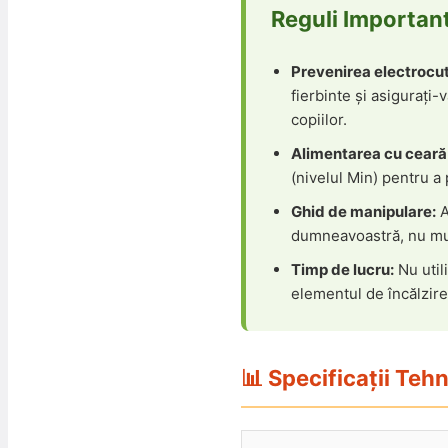
Reguli Important
Prevenirea electrocutăr
fierbinte și asigurați
copiilor.
Alimentarea cu ceară 
(nivelul Min) pentru a 
Ghid de manipulare:
A
dumneavoastră, nu muta
Timp de lucru:
Nu util
elementul de încălzire
📊 Specificații Teh