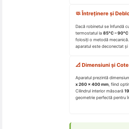
🧼 Întreținere și Deb
Dacă robinetul se înfundă cu 
termostatul la
85°C – 90°C
folosiți o metodă mecanică
aparatul este deconectat și 
📐 Dimensiuni și Cote
Aparatul prezintă dimensiu
x 260 x 400 mm
, fiind opt
Cilindrul interior măsoară
1
geometrie perfectă pentru în