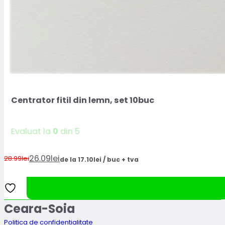
Centrator fitil din lemn, set 10buc
Evaluat la
0
din 5
26.09
lei
28.99
lei
de la 17.10lei / buc + tva
Prețul
Prețul
inițial
curent
a
este:
fost:
26.09lei.
Ceara-Soia
28.99lei.
Politica de confidentialitate