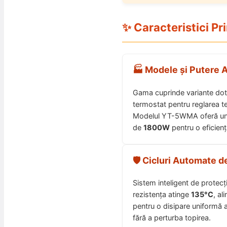
✨ Caracteristici Pr
🏭 Modele și Putere 
Gama cuprinde variante dot
termostat pentru reglarea te
Modelul YT-5WMA oferă u
de
1800W
pentru o eficiență
🛡️ Cicluri Automate d
Sistem inteligent de protecț
rezistența atinge
135°C
, a
pentru o disipare uniformă a c
fără a perturba topirea.