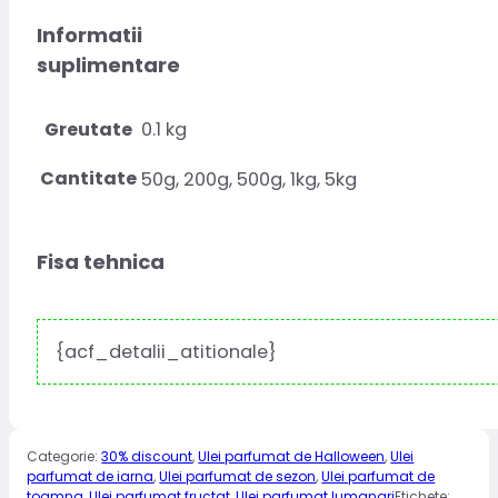
Informatii
suplimentare
Greutate
0.1 kg
Cantitate
50g, 200g, 500g, 1kg, 5kg
Fisa tehnica
{acf_detalii_atitionale}
Categorie:
30% discount
,
Ulei parfumat de Halloween
,
Ulei
parfumat de iarna
,
Ulei parfumat de sezon
,
Ulei parfumat de
toamna
,
Ulei parfumat fructat
,
Ulei parfumat lumanari
Etichete: