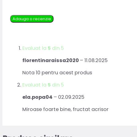
Adauga o recenzie
Evaluat la
5
din 5
florentinaraissa2020
–
11.08.2025
Nota 10 pentru acest produs
Evaluat la
5
din 5
ela.popa04
–
02.09.2025
Miroase foarte bine, fructat acrisor