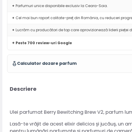
✦ Parfumuri unice disponibile exclusiv la Ceara-Soia.
✦ Cel mai bun raport calitate–preț din România, cu reduceri progre
✦ Lucrăm cu producători de top care aprovizionează liderii pieței d
✦ Peste 700 review-uri Google
Calculator dozare parfum
Descriere
Ulei parfumat Berry Bewitching Brew V2, parfum l
Lasă-te vrăjit de acest elixir delicios și jucăuș, u
pentru lumânări parfumate și parfumuri de cameră c