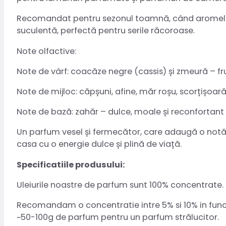
Recomandat pentru sezonul toamnă, când aromele b
suculentă, perfectă pentru serile răcoroase.
Note olfactive:
Note de vârf: coacăze negre (cassis) și zmeură – fr
Note de mijloc: căpșuni, afine, măr roșu, scorțișoar
Note de bază: zahăr – dulce, moale și reconfortant
Un parfum vesel și fermecător, care adaugă o notă 
casa cu o energie dulce și plină de viață.
Specificatiile produsului:
Uleiurile noastre de parfum sunt 100% concentrate. 
Recomandam o concentratie intre 5% si 10% in functi
~50-100g de parfum pentru un parfum strălucitor.