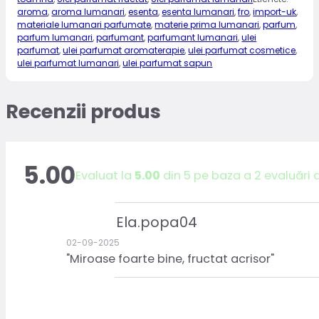
aroma
,
aroma lumanari
,
esenta
,
esenta lumanari
,
fro
,
import-uk
,
materiale lumanari parfumate
,
materie prima lumanari
,
parfum
,
parfum lumanari
,
parfumant
,
parfumant lumanari
,
ulei
parfumat
,
ulei parfumat aromaterapie
,
ulei parfumat cosmetice
,
ulei parfumat lumanari
,
ulei parfumat sapun
Recenzii produs
5.00
Evaluat la
5.00
din 5 pe baza a
2
evaluări d
Ela.popa04
02-09-2025
"Miroase foarte bine, fructat acrisor"