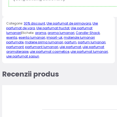
Categorie:
30% discount
,
Ulei parfumat de primavara
,
Ulei
parfumat de vara
,
Ulei parfumat fructat
,
Ulei parfumat
lumanari
Etichete:
aroma
,
aroma lumanari
,
Candle-Shack
,
esenta
,
esenta lumanari
,
import-uk
,
materiale lumanari
parfumate
,
materie prima lumanari
,
parfum
,
parfum lumanari
,
parfumant
,
parfumant lumanari
,
ulei parfumat
,
ulei parfumat
aromaterapie
,
ulei parfumat cosmetice
,
ulei parfumat lumanari
,
ulei parfumat sapun
Recenzii produs