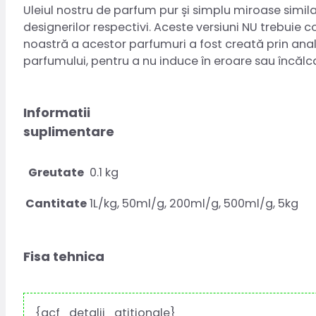
Uleiul nostru de parfum pur și simplu miroase simila
designerilor respectivi. Aceste versiuni NU trebuie 
noastră a acestor parfumuri a fost creată prin anali
parfumului, pentru a nu induce în eroare sau încăl
Informatii
suplimentare
Greutate
0.1 kg
Cantitate
1L/kg, 50ml/g, 200ml/g, 500ml/g, 5kg
Fisa tehnica
{acf_detalii_atitionale}