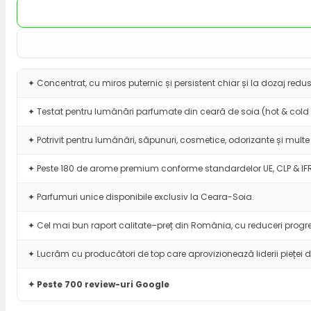
✦ Concentrat, cu miros puternic și persistent chiar și la dozaj redus
✦ Testat pentru lumânări parfumate din ceară de soia (hot & cold 
✦ Potrivit pentru lumânări, săpunuri, cosmetice, odorizante și multe 
✦ Peste 180 de arome premium conforme standardelor UE, CLP & IF
✦ Parfumuri unice disponibile exclusiv la Ceara-Soia.
✦ Cel mai bun raport calitate–preț din România, cu reduceri progre
✦ Lucrăm cu producători de top care aprovizionează liderii pieței d
✦ Peste 700 review-uri Google