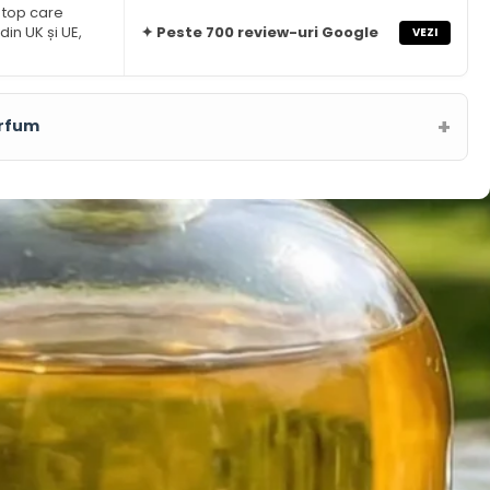
 top care
din UK și UE,
✦ Peste 700 review-uri Google
VEZI
arfum