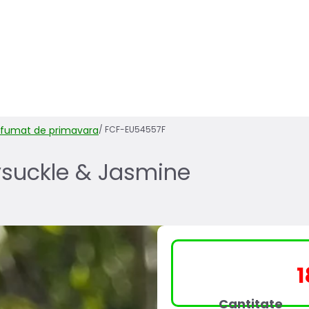
arfumat de primavara
/
FCF-EU54557F
ysuckle & Jasmine
P
P
1
i
c
I
Cantitate