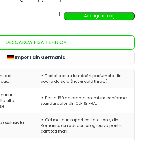
a
ste:
ost:
8.19lei
Adaugă în coș
5.99lei
–
–
081.79leiInterval
DESCARCA FISA TEHNICA
201.99leiInterval
de
de
rețuri:
Import din Germania
rețuri:
8.19lei
nic și
✦ Testat pentru lumânări parfumate din
5.99lei
până
edus.
ceară de soia (hot & cold throw).
până
a
ăpunuri,
✦ Peste 180 de arome premium conforme
te alte
a
081.79lei.
standardelor UE, CLP & IFRA.
sei.
201.99lei.
✦ Cel mai bun raport calitate–preț din
 exclusiv la
România, cu reduceri progresive pentru
cantități mari.