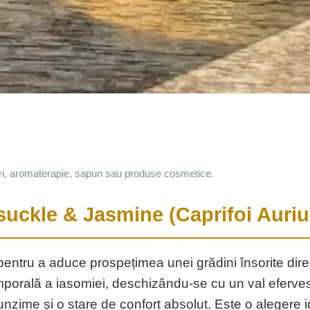
i, aromaterapie, sapun sau produse cosmetice.
uckle & Jasmine (Caprifoi Auriu
pentru a aduce prospețimea unei grădini însorite dire
emporală a iasomiei, deschizându-se cu un val eferve
ofunzime și o stare de confort absolut. Este o alegere