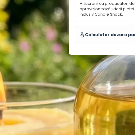
✦ Lucrăm cu producători de
aprovizionează liderii pieței 
inclusiv Candle Shack.
Calculator dozare p