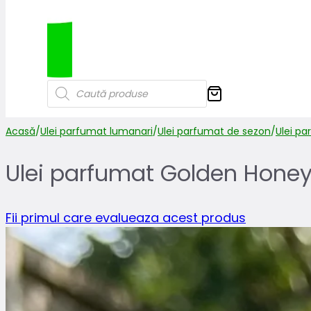
Products
search
Acasă
/
Ulei parfumat lumanari
/
Ulei parfumat de sezon
/
Ulei p
Ulei parfumat Golden Hone
Fii primul care evalueaza acest produs