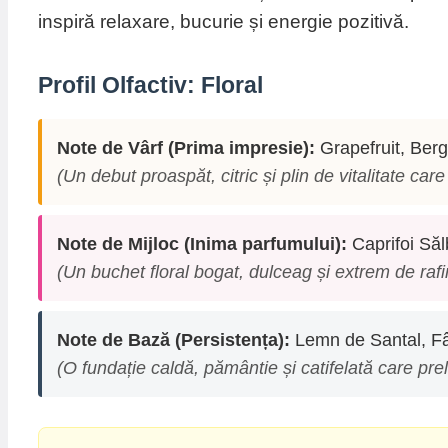
inspiră relaxare, bucurie și energie pozitivă.
Profil Olfactiv: Floral
Note de Vârf (Prima impresie):
Grapefruit, Berg
(Un debut proaspăt, citric și plin de vitalitate car
Note de Mijloc (Inima parfumului):
Caprifoi Săl
(Un buchet floral bogat, dulceag și extrem de rafi
Note de Bază (Persistența):
Lemn de Santal, Fâ
(O fundație caldă, pământie și catifelată care pr