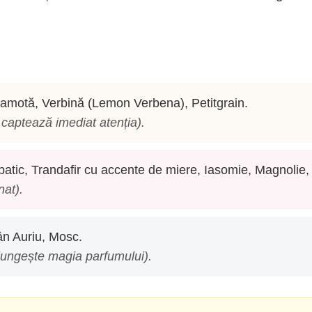
amotă, Verbină (Lemon Verbena), Petitgrain.
e captează imediat atenția).
batic, Trandafir cu accente de miere, Iasomie, Magnolie
nat).
n Auriu, Mosc.
elungește magia parfumului).