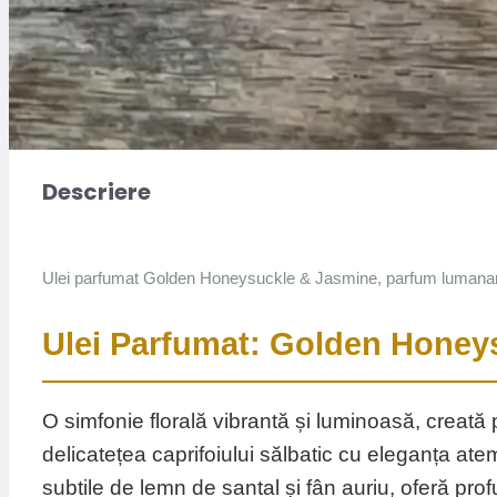
Descriere
Ulei parfumat Golden Honeysuckle & Jasmine, parfum lumanar
Ulei Parfumat: Golden Honeys
O simfonie florală vibrantă și luminoasă, creată 
delicatețea caprifoiului sălbatic cu eleganța at
subtile de lemn de santal și fân auriu, oferă pr