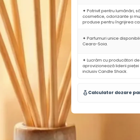
l
21
✦ Potrivit pentru lumânări, s
2
cosmetice, odorizante și mul
produse pentru îngrijirea ca
✦ Parfumuri unice disponibile
Ceara-Soia.
✦ Lucrăm cu producători de
aprovizionează liderii pieței 
inclusiv Candle Shack.
Calculator dozare p