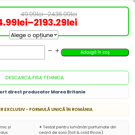
49.99
lei
–
2436.99
lei
rețul
rețul
Interval de prețuri: 49.99lei până la 24
4.99
lei
–
2193.29
lei
ițial
urent
terval de prețuri: 34.99lei pân
ste:
st:
4.99lei
Adaugă în coș
9.99lei
193.29leiInterval
DESCARCA FISA TEHNICA
436.99leiInterval
e
e
ețuri:
ort direct producator Marea Britanie
ețuri:
4.99lei
R EXCLUSIV - FORMULĂ UNICĂ ÎN ROMÂNIA
9.99lei
ână
ână
a
nic și
✦ Testat pentru lumânări parfumate din
edus.
ceară de soia (hot & cold throw).