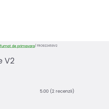
arfumat de primavara
/
FRO922459V2
e V2
5.00
(2 recenzii)