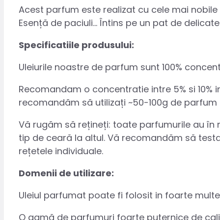
Acest parfum este realizat cu cele mai nobile 
Esență de paciuli… Întins pe un pat de delicate
Specificatiile produsului:
Uleiurile noastre de parfum sunt 100% concent
Recomandam o concentratie intre 5% si 10% in f
recomandăm să utilizați ~50-100g de parfum p
Vă rugăm să rețineți: toate parfumurile au în mo
tip de ceară la altul. Vă recomandăm să testați
rețetele individuale.
Domenii de utilizare:
Uleiul parfumat poate fi folosit in foarte mult
O gamă de parfumuri foarte puternice de calit