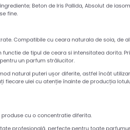
ingrediente; Beton de Iris Pallida, Absolut de ias
se fine.
rate. Compatibile cu ceara naturala de soia, de alb
unctie de tipul de ceara si intensitatea dorita. Pr
entru un parfum strălucitor.
d natural puteri ușor diferite, astfel încât utiliza
 fiecare ulei cu atenție înainte de producția lotul
e produse cu o concentratie diferita.
ate profesională, perfecte pentru toate parfumuri