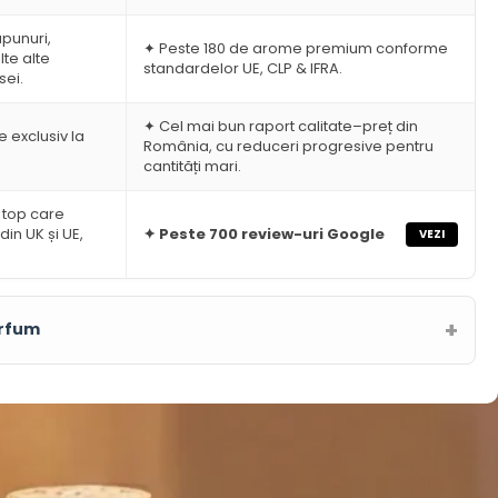
a
93.29lei.
ăpunuri,
436.99lei.
✦ Peste 180 de arome premium conforme
te alte
standardelor UE, CLP & IFRA.
sei.
✦ Cel mai bun raport calitate–preț din
 exclusiv la
România, cu reduceri progresive pentru
cantități mari.
 top care
din UK și UE,
✦ Peste 700 review-uri Google
VEZI
arfum