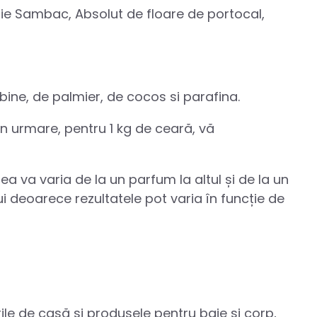
omie Sambac, Absolut de floare de portocal,
ine, de palmier, de cocos si parafina.
in urmare, pentru 1 kg de ceară, vă
rea va varia de la un parfum la altul și de la un
ui deoarece rezultatele pot varia în funcție de
le de casă și produsele pentru baie și corp,