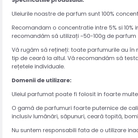
Uleiurile noastre de parfum sunt 100% concent
Recomandam o concentratie intre 5% si 10% in f
recomandăm să utilizați ~50-100g de parfum p
Vă rugăm să rețineți: toate parfumurile au în mo
tip de ceară la altul. Vă recomandăm să testați
rețetele individuale.
Domenii de utilizare:
Uleiul parfumat poate fi folosit in foarte mult
O gamă de parfumuri foarte puternice de calit
inclusiv lumânări, săpunuri, ceară topită, bom
Nu suntem responsabili fata de o utilizare in