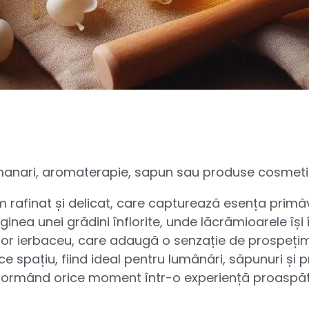
lumanari, aromaterapie, sapun sau produse cosmeti
m rafinat și delicat, care capturează esența primăv
nea unei grădini înflorite, unde lăcrămioarele își 
șor ierbaceu, care adaugă o senzație de prospețim
ice spațiu, fiind ideal pentru lumânări, săpunuri și
nsformând orice moment într-o experiență proaspăt