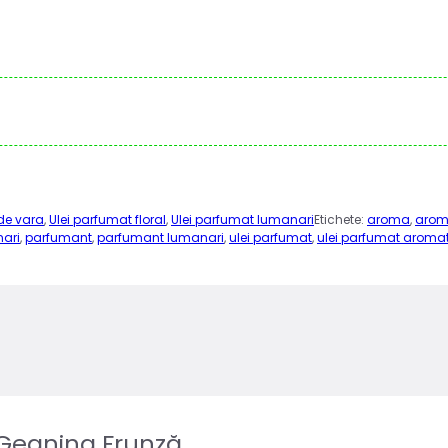
de vara
,
Ulei parfumat floral
,
Ulei parfumat lumanari
Etichete:
aroma
,
arom
ari
,
parfumant
,
parfumant lumanari
,
ulei parfumat
,
ulei parfumat aroma
Geanina Frunză