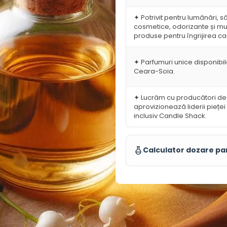
l
1
✦ Potrivit pentru lumânări, s
1
cosmetice, odorizante și mul
produse pentru îngrijirea ca
✦ Parfumuri unice disponibile
Ceara-Soia.
✦ Lucrăm cu producători de
aprovizionează liderii pieței 
inclusiv Candle Shack.
Calculator dozare p