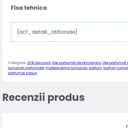
Fisa tehnica
{acf_detalii_atitionale}
Categorie:
20% discount
,
Ulei parfumat de primavara
,
Ulei parfumat 
lumanari parfumate
,
materie prima lumanari
,
parfum
,
parfum luman
parfumat sapun
Recenzii produs