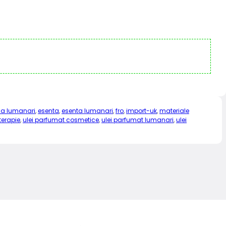
a lumanari
,
esenta
,
esenta lumanari
,
fro
,
import-uk
,
materiale
terapie
,
ulei parfumat cosmetice
,
ulei parfumat lumanari
,
ulei