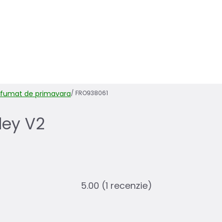
arfumat de primavara
/
FRO938061
ley V2
5.00
(1 recenzie)