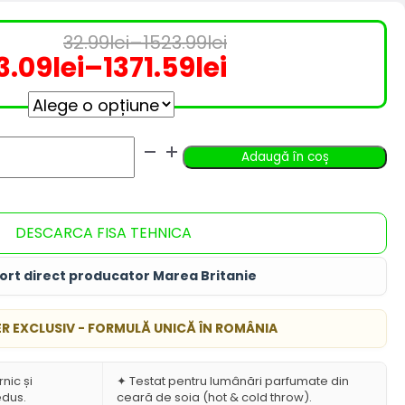
32.99
lei
–
1523.99
lei
rețul
rețul
Interval de prețuri: 32.99lei până la 15
3.09
lei
–
1371.59
lei
nițial
urent
nterval de prețuri: 23.09lei pân
ste:
ost:
3.09lei
Adaugă în coș
2.99lei
371.59leiInterval
DESCARCA FISA TEHNICA
523.99leiInterval
e
e
rețuri:
ort direct producator Marea Britanie
rețuri:
3.09lei
R EXCLUSIV - FORMULĂ UNICĂ ÎN ROMÂNIA
2.99lei
ână
ână
a
nic și
✦ Testat pentru lumânări parfumate din
edus.
ceară de soia (hot & cold throw).