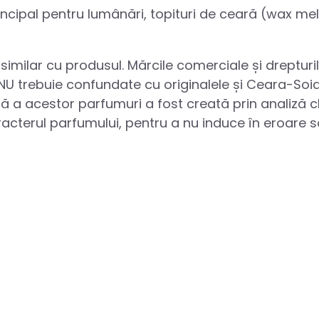
principal pentru lumânări, topituri de ceară (wax m
similar cu produsul. Mărcile comerciale și drepturi
 NU trebuie confundate cu originalele și Ceara-Soia 
ă a acestor parfumuri a fost creată prin analiză c
caracterul parfumului, pentru a nu induce în eroare