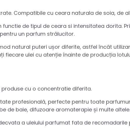
rate. Compatibile cu ceara naturala de soia, de alb
unctie de tipul de ceara si intensitatea dorita. Pr
entru un parfum strălucitor.
d natural puteri ușor diferite, astfel încât utiliza
 fiecare ulei cu atenție înainte de producția lotul
e produse cu o concentratie diferita.
ate profesională, perfecte pentru toate parfumuri
be de baie, difuzoare aromaterapie și multe altele
adecvata a uleiului parfumat fata de recomadarile 