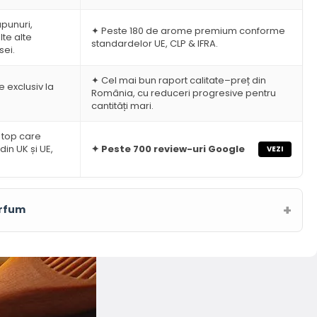
a
371.59lei.
ăpunuri,
523.99lei.
✦ Peste 180 de arome premium conforme
te alte
standardelor UE, CLP & IFRA.
sei.
✦ Cel mai bun raport calitate–preț din
 exclusiv la
România, cu reduceri progresive pentru
cantități mari.
 top care
din UK și UE,
✦ Peste 700 review-uri Google
VEZI
arfum