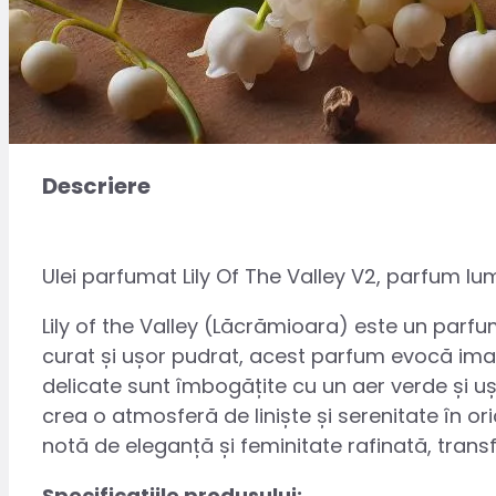
Descriere
Ulei parfumat Lily Of The Valley V2, parfum 
Lily of the Valley (Lăcrămioara) este un parfu
curat și ușor pudrat, acest parfum evocă imagi
delicate sunt îmbogățite cu un aer verde și u
crea o atmosferă de liniște și serenitate în or
notă de eleganță și feminitate rafinată, tra
Specificatiile produsului: