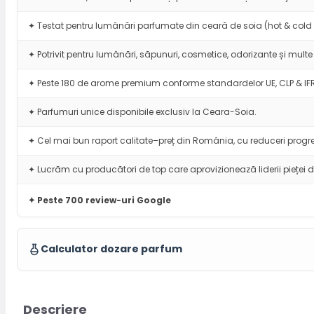
✦ Testat pentru lumânări parfumate din ceară de soia (hot & cold 
✦ Potrivit pentru lumânări, săpunuri, cosmetice, odorizante și multe 
✦ Peste 180 de arome premium conforme standardelor UE, CLP & IF
✦ Parfumuri unice disponibile exclusiv la Ceara-Soia.
✦ Cel mai bun raport calitate–preț din România, cu reduceri progre
✦ Lucrăm cu producători de top care aprovizionează liderii pieței d
✦ Peste 700 review-uri Google
Calculator dozare parfum
Descriere