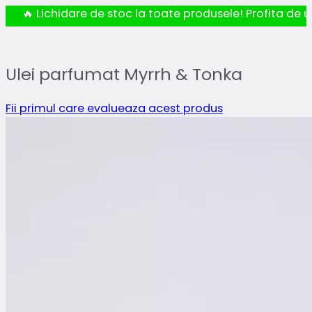
🔥 Lichidare de stoc la toate produsele! Profita de ul
Ulei parfumat Myrrh & Tonka
Fii primul care evalueaza acest produs