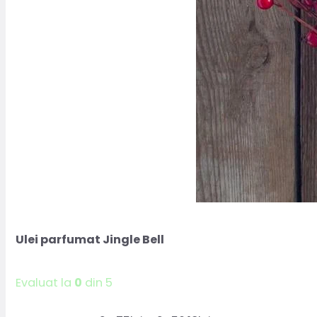
Ulei parfumat Jingle Bell
Evaluat la
0
din 5