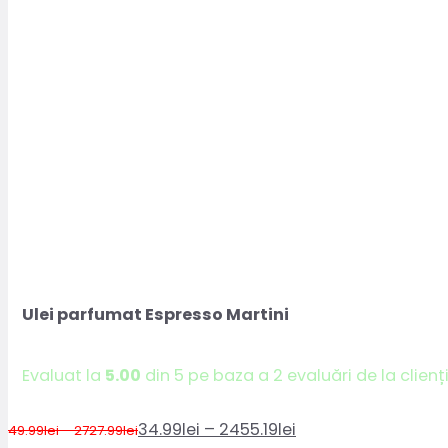
Ulei parfumat Espresso Martini
Evaluat la
5.00
din 5 pe baza a
2
evaluări de la clienț
Interval
34.99
lei
–
2455.19
lei
Interval
49.99
lei
–
2727.99
lei
Prețul
Prețul
de