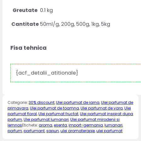
Greutate
0.1 kg
Cantitate
50ml/g, 200g, 500g, 1kg, 5kg
Fisa tehnica
{acf_detalii_atitionale}
Categorie:
30% discount
,
Ulei parfumat de iarna
,
Ulei parfumat de
primavara
,
Ulei parfumat de toamna
,
Ulei parfumat de vara
,
Ulei
parfumat floral
,
Ulei parfumat fructat
,
Ulei parfumat inspirat dupa
parfum
,
Ulei parfumat lumanari
,
Ulei parfumat mirodenii si
lemnos
Etichete:
aroma
,
esenta
,
import-germania
,
lumanari
,
parfum
,
parfumant
,
sapun
,
ulei aromaterapie
,
ulei parfumat