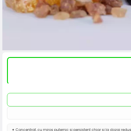
✦ Concentrat, cu miros puternic și persistent chiar și la dozaj redus