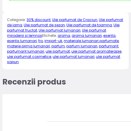
Categorie:
30% discount
,
Ulei parfumat de Craciun
,
Ulei parfumat
de iarna
,
Ulei parfumat de sezon
,
Ulei parfumat de toamna
,
Ulei
parfumat fructat
,
Ulei parfumat lumanari
,
Ulei parfumat
mirodenii si lemnos
Etichete:
aroma
,
aroma lumanari
,
esenta
,
esenta lumanari
,
fro
,
import-uk
,
materiale lumanari parfumate
,
materie prima lumanari
,
parfum
,
parfum lumanari
,
parfumant
,
parfumant lumanari
,
ulei parfumat
,
ulei parfumat aromaterapie
,
ulei parfumat cosmetice
,
ulei parfumat lumanari
,
ulei parfumat
sapun
Recenzii produs