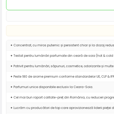
✦ Concentrat, cu miros puternic și persistent chiar și la dozaj redus
✦ Testat pentru lumânări parfumate din ceară de soia (hot & cold 
✦ Potrivit pentru lumânări, săpunuri, cosmetice, odorizante și multe 
✦ Peste 180 de arome premium conforme standardelor UE, CLP & IF
✦ Parfumuri unice disponibile exclusiv la Ceara-Soia.
✦ Cel mai bun raport calitate–preț din România, cu reduceri progre
✦ Lucrăm cu producători de top care aprovizionează liderii pieței d