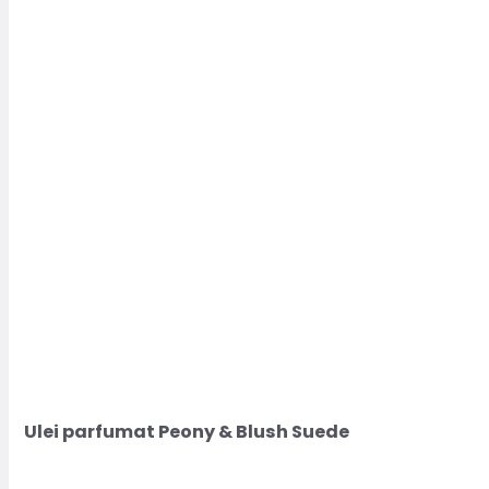
50.59lei
până
până
la
la
2035.43lei.
2261.59lei.
Ulei parfumat Peony & Blush Suede