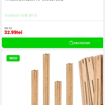
Evaluat la
0
din 5
de la
32.99
lei
Vezi Opțiuni
NOU