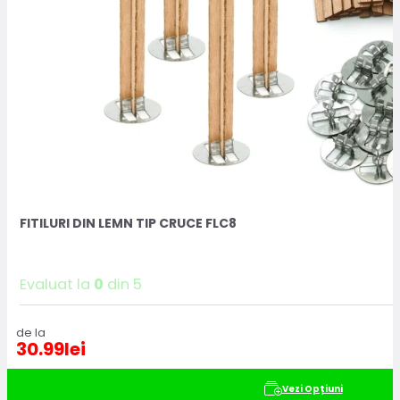
FITILURI DIN LEMN TIP CRUCE FLC8
Evaluat la
0
din 5
de la
30.99
lei
Vezi Opțiuni