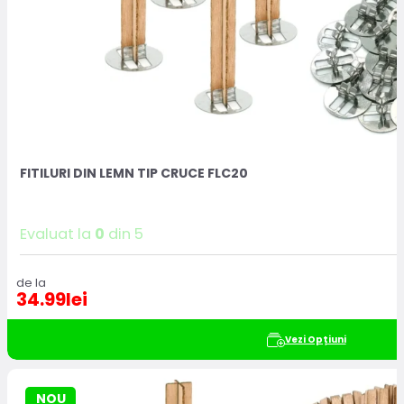
FITILURI DIN LEMN TIP CRUCE FLC20
Evaluat la
0
din 5
de la
34.99
lei
Vezi Opțiuni
NOU