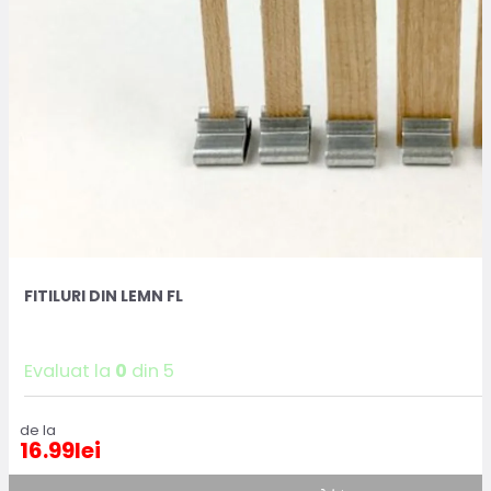
FITILURI DIN LEMN FL
Evaluat la
0
din 5
de la
16.99
lei