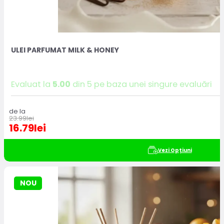
ULEI PARFUMAT MILK & HONEY
Evaluat la
5.00
din 5 pe baza unei singure evaluări
de la
23.99
lei
16.79
lei
Vezi Opțiuni
NOU