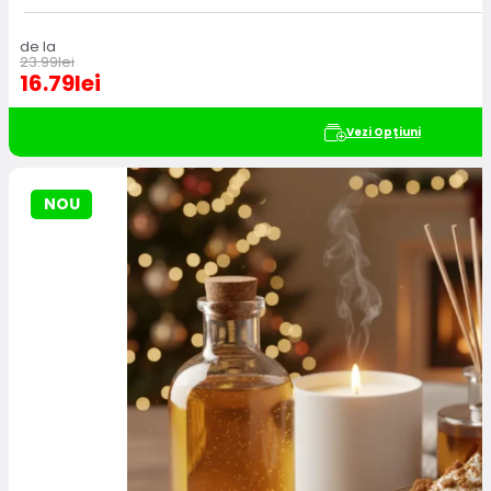
de la
23.99
lei
16.79
lei
Vezi Opțiuni
NOU