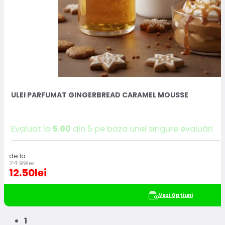
ULEI PARFUMAT GINGERBREAD CARAMEL MOUSSE
Evaluat la
5.00
din 5 pe baza unei singure evaluări
de la
24.99
lei
12.50
lei
Vezi Opțiuni
1