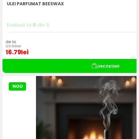
ULEI PARFUMAT BEESWAX
Evaluat la
0
din 5
de la
23.99
lei
16.79
lei
Vezi Opțiuni
NOU