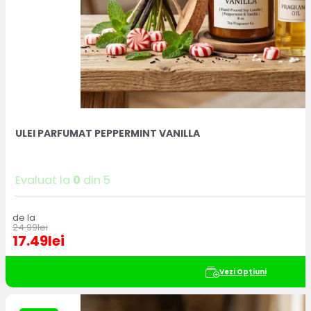
ULEI PARFUMAT PEPPERMINT VANILLA
Evaluat la
0
din 5
de la
24.99
lei
17.49
lei
Vezi Opțiuni