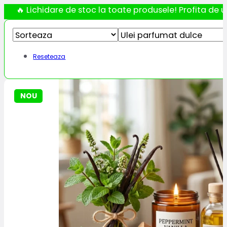
🔥 Lichidare de stoc la toate produsele! Profita de ul
Reseteaza
NOU