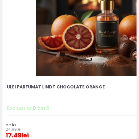
ULEI PARFUMAT LINDT CHOCOLATE ORANGE
Evaluat la
0
din 5
de la
24.99
lei
17.49
lei