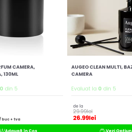
RFUM CAMERA,
AUGEO CLEAN MULTI, B
, 130ML
CAMERA
0
din 5
Evaluat la
0
din 5
de la
29.99
lei
26.99
lei
 / buc + tva
Vezi Opțiun
Adaugă în Coș