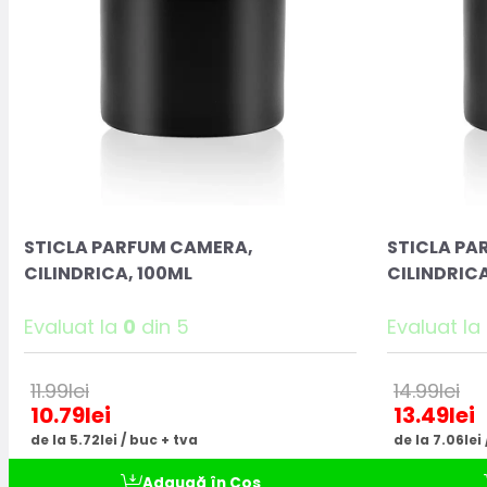
STICLA PARFUM CAMERA,
STICLA PA
CILINDRICA, 100ML
CILINDRICA
Evaluat la
0
din 5
Evaluat la
11.99
lei
14.99
lei
10.79
lei
13.49
lei
de la 5.72lei / buc + tva
de la 7.06lei
Adaugă în Coș