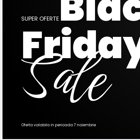
Bla
SUPER OFERTE
Frida
Sale
PANA
5
RED
Oferta valabila in perioada:7 noiembrie