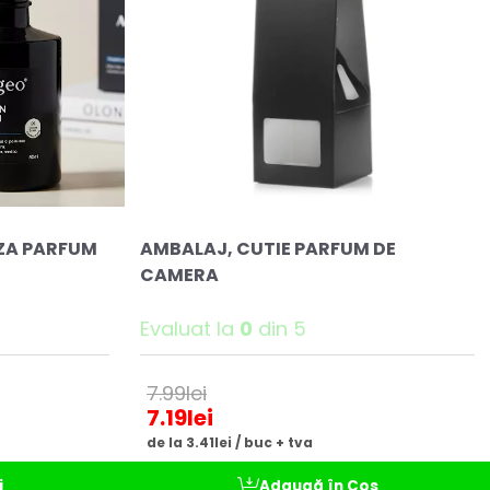
AZA PARFUM
AMBALAJ, CUTIE PARFUM DE
CAMERA
Evaluat la
0
din 5
7.99
lei
7.19
lei
de la 3.41lei / buc + tva
i
Adaugă în Coș