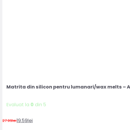
Matrita din silicon pentru lumanari/wax melts – 
Evaluat la
0
din 5
19.59
lei
27.99
lei
Prețul
Prețul