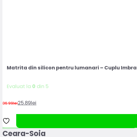
Matrita din silicon pentru lumanari – Cuplu Imbra
Evaluat la
0
din 5
25.89
lei
36.99
lei
Prețul
Prețul
inițial
curent
a
este:
fost:
25.89lei.
Ceara-Soia
36.99lei.