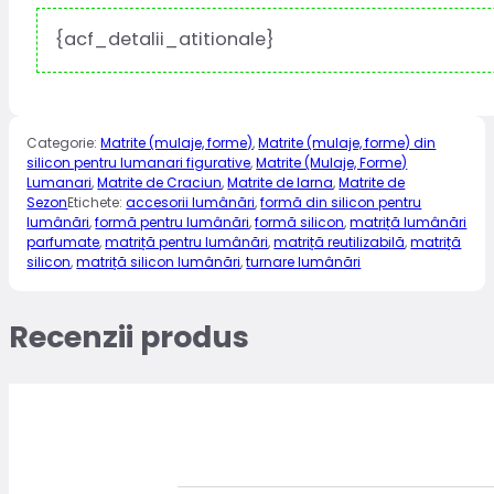
{acf_detalii_atitionale}
Categorie:
Matrite (mulaje, forme)
,
Matrite (mulaje, forme) din
silicon pentru lumanari figurative
,
Matrite (Mulaje, Forme)
Lumanari
,
Matrite de Craciun
,
Matrite de Iarna
,
Matrite de
Sezon
Etichete:
accesorii lumânări
,
formă din silicon pentru
lumânări
,
formă pentru lumânări
,
formă silicon
,
matriță lumânări
parfumate
,
matriță pentru lumânări
,
matriță reutilizabilă
,
matriță
silicon
,
matriță silicon lumânări
,
turnare lumânări
Recenzii produs