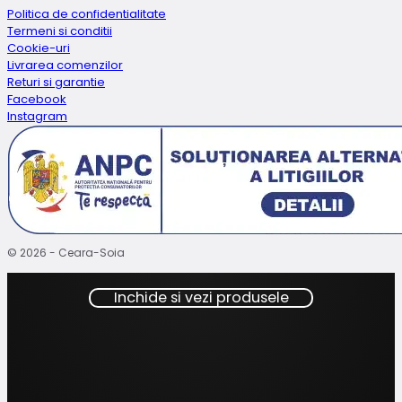
Politica de confidentialitate
Termeni si conditii
Cookie-uri
Livrarea comenzilor
Returi si garantie
Facebook
Instagram
© 2026 - Ceara-Soia
Inchide si vezi produsele