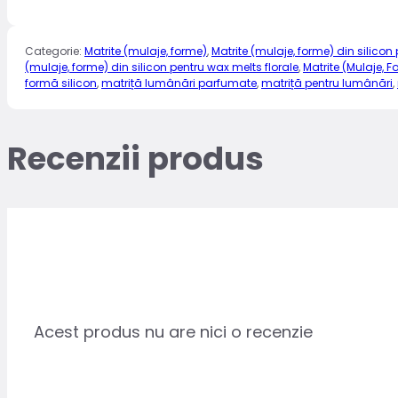
Categorie:
Matrite (mulaje, forme)
,
Matrite (mulaje, forme) din silicon
(mulaje, forme) din silicon pentru wax melts florale
,
Matrite (Mulaje, 
formă silicon
,
matriță lumânări parfumate
,
matriță pentru lumânări
,
Recenzii produs
Acest produs nu are nici o recenzie