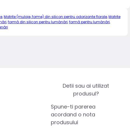
te
,
Matrite (mulaje, forme) din silicon pentru odorizante florale
,
Matrite
nări
,
formă din silicon pentru lumânări
,
formă pentru lumânări
,
ânări
Detii sau ai utilizat
produsul?
Spune-ti parerea
acordand o nota
produsului