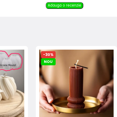
Adauga o recenzie
-30%
NOU