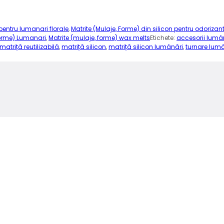
 pentru lumanari florale
,
Matrite (Mulaje, Forme) din silicon pentru odorizan
Forme) Lumanari
,
Matrite (mulaje, forme) wax melts
Etichete:
accesorii lumâ
matriță reutilizabilă
,
matriță silicon
,
matriță silicon lumânări
,
turnare lum