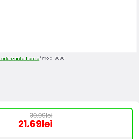
 odorizante florale
/
mold-8080
30.99
lei
Prețul
Prețul
21.69
lei
inițial
curent