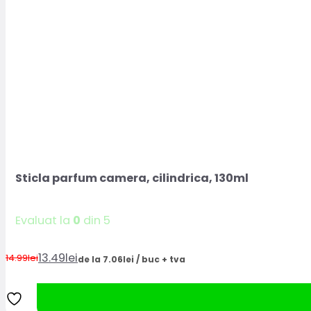
Sticla parfum camera, cilindrica, 130ml
Evaluat la
0
din 5
13.49
lei
14.99
lei
de la 7.06lei / buc + tva
Prețul
Prețul
inițial
curent
a
este: