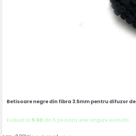
Betisoare negre din fibra 3.5mm pentru difuzor de
Evaluat la
5.00
din 5 pe baza unei singure evaluări