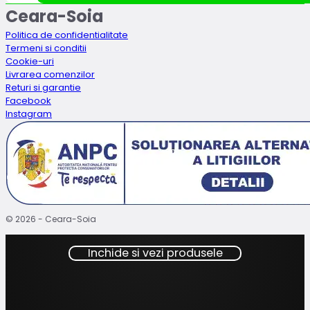
fost:
13.49lei.
Ceara-Soia
14.99lei.
Politica de confidentialitate
Termeni si conditii
Cookie-uri
Livrarea comenzilor
Returi si garantie
Facebook
Instagram
© 2026 - Ceara-Soia
Inchide si vezi produsele