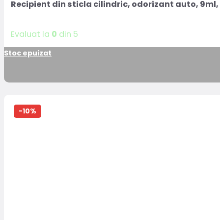
Recipient din sticla cilindric, odorizant auto, 9ml,
Evaluat la
0
din 5
Stoc epuizat
-10%