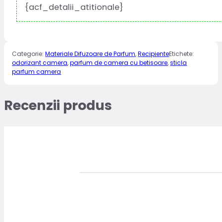
{acf_detalii_atitionale}
Categorie:
Materiale Difuzoare de Parfum
,
Recipiente
Etichete:
odorizant camera
,
parfum de camera cu betisoare
,
sticla
parfum camera
Recenzii produs