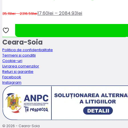
Interval
17.60
lei
–
2084.93
lei
Interval
35.19
lei
–
2316.59
lei
Prețul
Prețul
de
de
prețuri:
inițial
curent
35.19lei
prețuri:
până
a
este:
la
17.60lei
2316.59lei
fost:
17.60lei
până
Ceara-Soia
35.19lei
–
la
Politica de confidentialitate
–
2084.93leiInterval
2084.93lei
Termeni si conditii
2316.59leiInterval
de
Cookie-uri
de
prețuri:
Livrarea comenzilor
prețuri:
17.60lei
Returi si garantie
Facebook
35.19lei
până
Instagram
până
la
la
2084.93lei.
2316.59lei.
© 2026 - Ceara-Soia