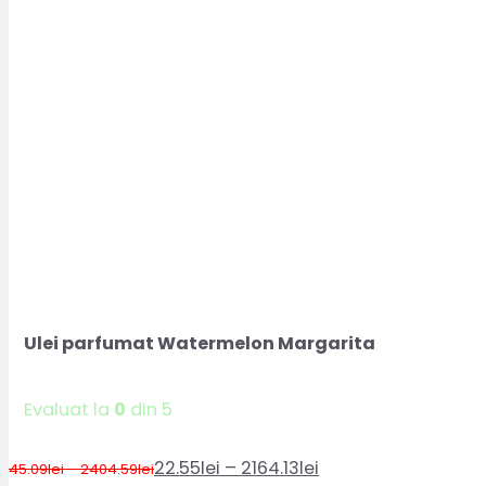
Ulei parfumat Watermelon Margarita
Evaluat la
0
din 5
Interval
22.55
lei
–
2164.13
lei
Interval
45.09
lei
–
2404.59
lei
Prețul
Prețul
de