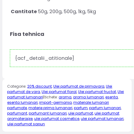
Cantitate
50g, 200g, 500g, 1kg, 5kg
Fisa tehnica
{acf_detalii_atitionale}
Categorie:
20% discount
,
Ulei parfumat de primavara
,
Ulei
parfumat de vara
,
Ulei parfumat floral
,
Ulei parfumat fructat
,
Ulei
parfumat lumanari
Etichete:
aroma
,
aroma lumanari
,
esenta
,
esenta lumanari
,
import-germania
,
materiale lumanari
parfumate
,
materie prima lumanari
,
parfum
,
parfum lumanari
,
parfumant
,
parfumant lumanari
,
ulei parfumat
,
ulei parfumat
aromaterapie
,
ulei parfumat cosmetice
,
ulei parfumat lumanari
,
ulei parfumat sapun