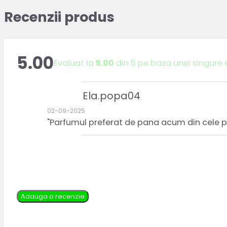
Recenzii produs
5.00
Evaluat la
5.00
din 5 pe baza unei singure 
Ela.popa04
02-09-2025
"Parfumul preferat de pana acum din cele pe 
Adauga o recenzie