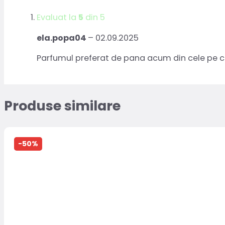
Evaluat la
5
din 5
ela.popa04
–
02.09.2025
Parfumul preferat de pana acum din cele pe car
Produse similare
-50%