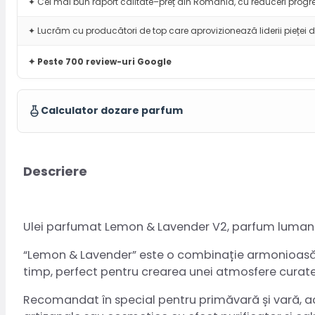
✦ Cel mai bun raport calitate–preț din România, cu reduceri progre
✦ Lucrăm cu producători de top care aprovizionează liderii pieței d
✦ Peste 700 review-uri Google
Calculator dozare parfum
Descriere
Ulei parfumat Lemon & Lavender V2, parfum lumana
“Lemon & Lavender” este o combinație armonioasă înt
timp, perfect pentru crearea unei atmosfere curate, 
Recomandat în special pentru primăvară și vară, a