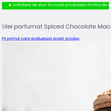
🔥 Lichidare de stoc la toate produsele! Profita de ul
Ulei parfumat Spiced Chocolate Ma
Fii primul care evalueaza acest produs