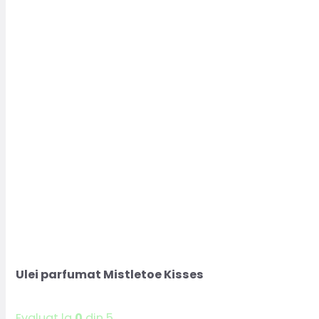
Ulei parfumat Mistletoe Kisses
Evaluat la
0
din 5