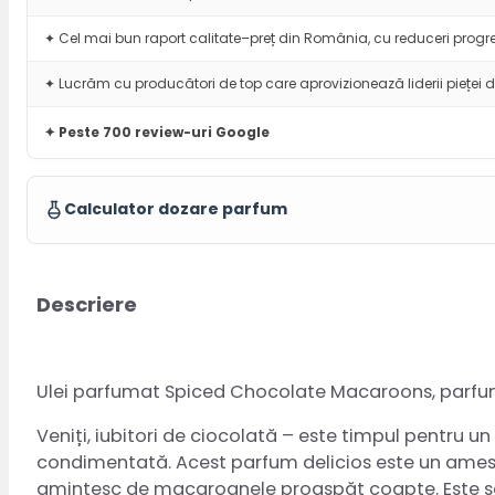
✦ Cel mai bun raport calitate–preț din România, cu reduceri progre
✦ Lucrăm cu producători de top care aprovizionează liderii pieței d
✦ Peste 700 review-uri Google
Calculator dozare parfum
Descriere
Ulei parfumat Spiced Chocolate Macaroons, parfu
Veniți, iubitori de ciocolată – este timpul pentru 
condimentată. Acest parfum delicios este un amest
amintesc de macaroanele proaspăt coapte. Este senz