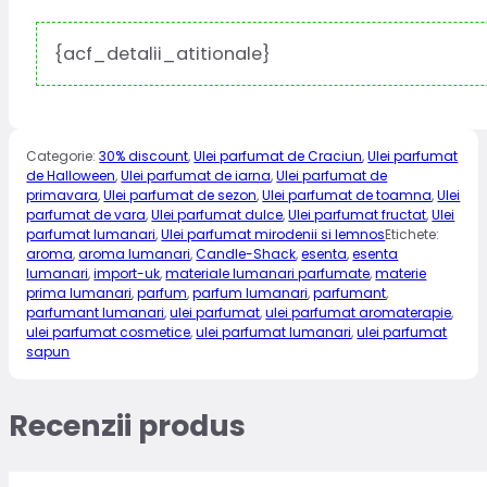
{acf_detalii_atitionale}
Categorie:
30% discount
,
Ulei parfumat de Craciun
,
Ulei parfumat
de Halloween
,
Ulei parfumat de iarna
,
Ulei parfumat de
primavara
,
Ulei parfumat de sezon
,
Ulei parfumat de toamna
,
Ulei
parfumat de vara
,
Ulei parfumat dulce
,
Ulei parfumat fructat
,
Ulei
parfumat lumanari
,
Ulei parfumat mirodenii si lemnos
Etichete:
aroma
,
aroma lumanari
,
Candle-Shack
,
esenta
,
esenta
lumanari
,
import-uk
,
materiale lumanari parfumate
,
materie
prima lumanari
,
parfum
,
parfum lumanari
,
parfumant
,
parfumant lumanari
,
ulei parfumat
,
ulei parfumat aromaterapie
,
ulei parfumat cosmetice
,
ulei parfumat lumanari
,
ulei parfumat
sapun
Recenzii produs