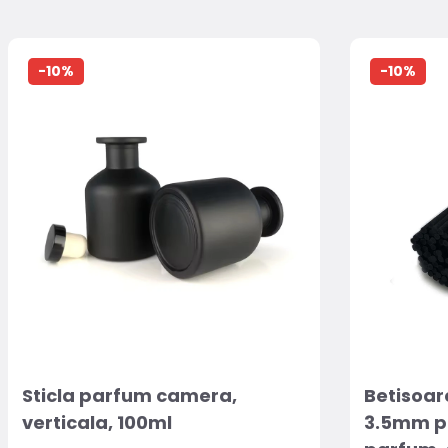
-10%
-10%
Sticla parfum camera,
Betisoar
verticala, 100ml
3.5mm pe