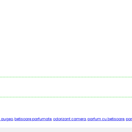
 augeo
,
betisoare parfumate
,
odorizant camera
,
parfum cu betisoare
,
pa