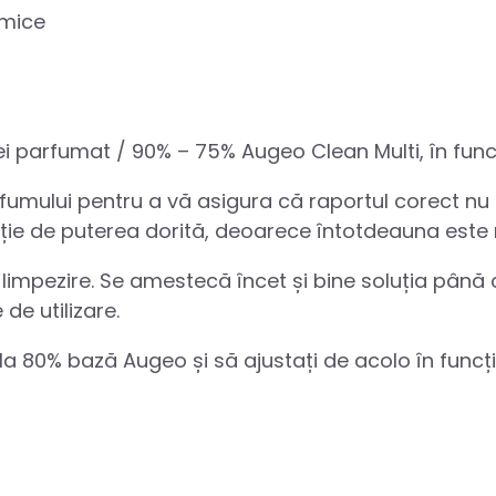
imice
i parfumat / 90% – 75% Augeo Clean Multi, în funcț
rfumului pentru a vă asigura că raportul corect nu 
ncție de puterea dorită, deoarece întotdeauna este
mpezire. Se amestecă încet și bine soluția până când
 de utilizare.
 80% bază Augeo și să ajustați de acolo în funcți