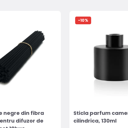
-10%
e negre din fibra
Sticla parfum came
ntru difuzor de
cilindrica, 130ml