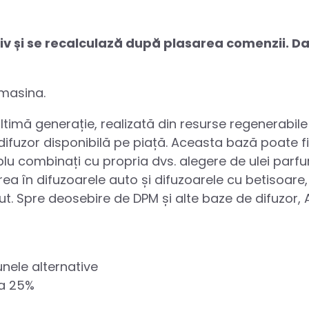
ativ și se recalculază după plasarea comenzii. 
masina.
timă generație, realizată din resurse regenerabile 
ifuzor disponibilă pe piață. Aceasta bază poate fi
implu combinați cu propria dvs. alegere de ulei pa
rea în difuzoarele auto și difuzoarele cu betisoare
t. Spre deosebire de DPM și alte baze de difuzor,
unele alternative
la 25%