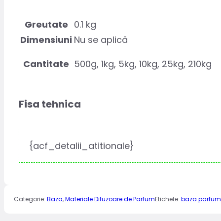
Greutate
0.1 kg
Dimensiuni
Nu se aplică
Cantitate
500g, 1kg, 5kg, 10kg, 25kg, 210kg
Fisa tehnica
{acf_detalii_atitionale}
Categorie:
Baza
,
Materiale Difuzoare de Parfum
Etichete:
baza parfum