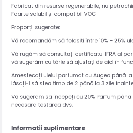
Fabricat din resurse regenerabile, nu petroch
Foarte solubil și compatibil VOC
Proporții sugerate:
Vă recomandăm să folosiți între 10% – 25% ule
Vă rugăm să consultați certificatul IFRA al pa
vă sugerăm cu tărie să ajustați de aici în fu
Amestecați uleiul parfumat cu Augeo până la li
lăsați-l să stea timp de 2 până la 3 zile înainte
Vă sugerăm să începeți cu 20% Parfum până la
necesară testarea dvs.
Informatii suplimentare