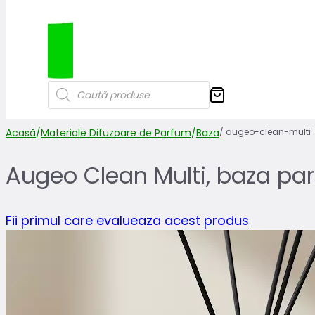
Products
search
Acasă
/
Materiale Difuzoare de Parfum
/
Baza
/
augeo-clean-multi
Augeo Clean Multi, baza p
Fii primul care evalueaza acest produs