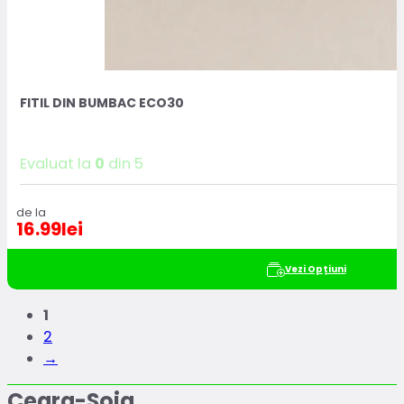
FITIL DIN BUMBAC ECO30
Evaluat la
0
din 5
de la
16.99
lei
Vezi Opțiuni
1
2
→
Ceara-Soia