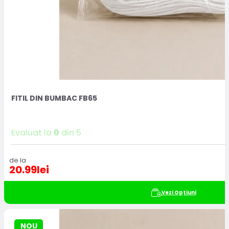
FITIL DIN BUMBAC FB65
Evaluat la
0
din 5
de la
20.99
lei
Vezi Opțiuni
NOU