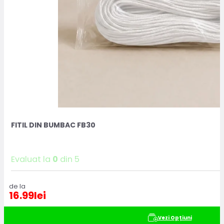
FITIL DIN BUMBAC FB30
Evaluat la
0
din 5
de la
16.99
lei
Vezi Opțiuni