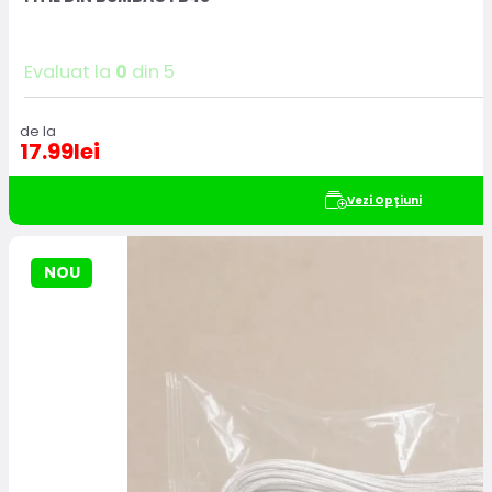
Evaluat la
0
din 5
de la
17.99
lei
Vezi Opțiuni
NOU