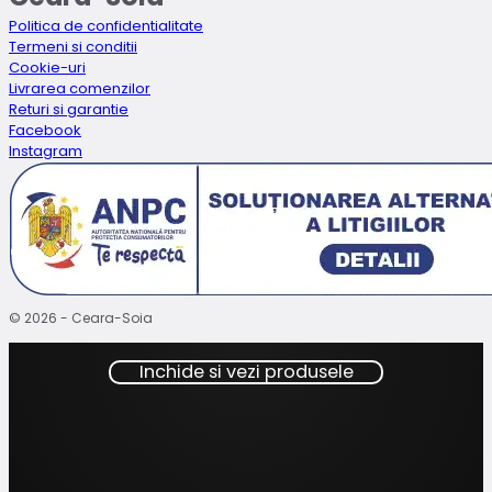
Politica de confidentialitate
Termeni si conditii
Cookie-uri
Livrarea comenzilor
Returi si garantie
Facebook
Instagram
© 2026 - Ceara-Soia
Inchide si vezi produsele