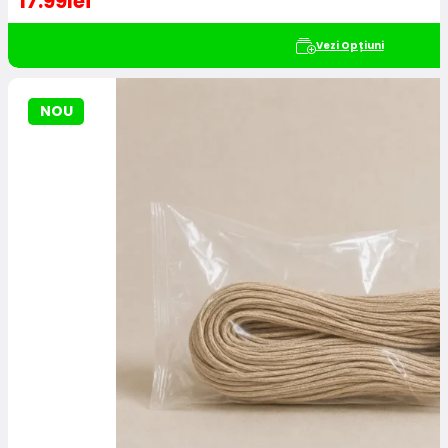
17.99
lei
Vezi Opțiuni
NOU