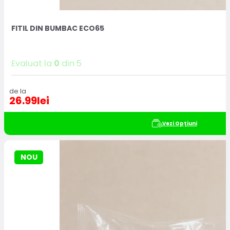
FITIL DIN BUMBAC ECO65
Evaluat la
0
din 5
de la
26.99
lei
Vezi Opțiuni
NOU