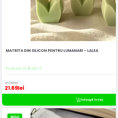
MATRITA DIN SILICON PENTRU LUMANARI – LALEA
Evaluat la
0
din 5
30.99
lei
21.69
lei
Adaugă în Coș
NOU