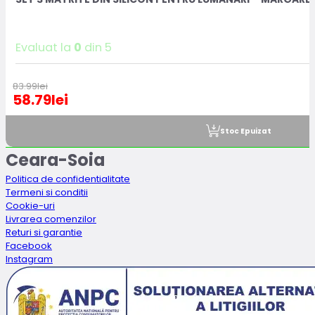
Evaluat la
0
din 5
83.99
lei
58.79
lei
Stoc Epuizat
Ceara-Soia
Politica de confidentialitate
Termeni si conditii
Cookie-uri
Livrarea comenzilor
Returi si garantie
Facebook
Instagram