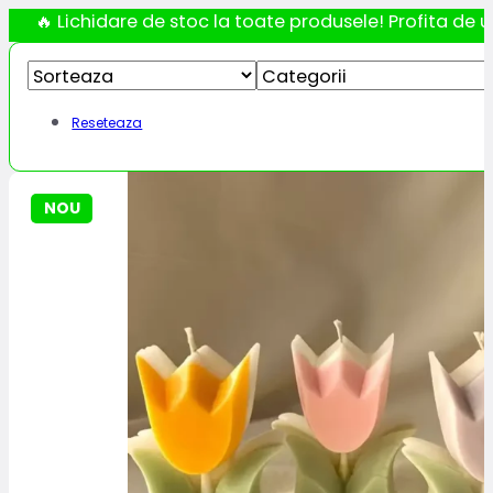
🔥 Lichidare de stoc la toate produsele! Profita de ul
Reseteaza
NOU