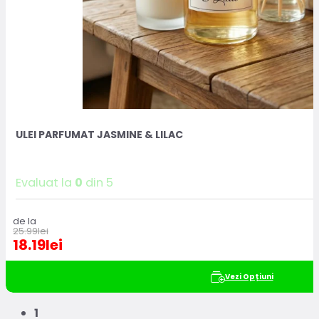
ULEI PARFUMAT JASMINE & LILAC
Evaluat la
0
din 5
de la
25.99
lei
18.19
lei
Vezi Opțiuni
1