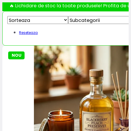
🔥 Lichidare de stoc la toate produsele! Profita de ul
Reseteaza
NOU