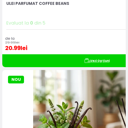
ULEI PARFUMAT COFFEE BEANS
Evaluat la
0
din 5
de la
29.99
lei
20.99
lei
Vezi Opțiuni
NOU