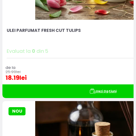
ULEI PARFUMAT FRESH CUT TULIPS
Evaluat la
0
din 5
de la
25.99
lei
18.19
lei
Vezi Opțiuni
NOU