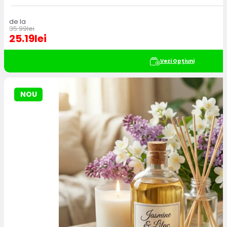
de la
35.99
lei
25.19
lei
Vezi Opțiuni
NOU