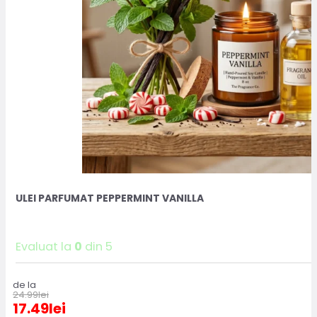
ULEI PARFUMAT PEPPERMINT VANILLA
Evaluat la
0
din 5
de la
24.99
lei
17.49
lei