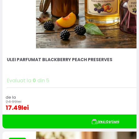
ULEI PARFUMAT BLACKBERRY PEACH PRESERVES
Evaluat la
0
din 5
de la
24.99
lei
17.49
lei
Vezi Opțiuni