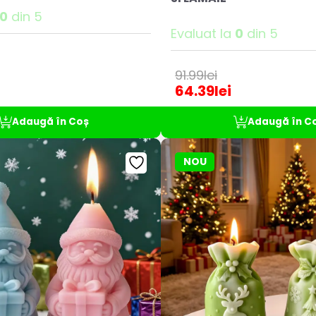
0
din 5
Evaluat la
0
din 5
91.99
lei
64.39
lei
Adaugă în Coș
Adaugă în C
NOU