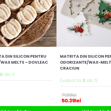
TA DIN SILICON PENTRU
MATRITA DIN SILICON P
WAX MELTS – DOVLEAC
ODORIZANTE/WAX-MELT
CRACIUN
0
din 5
Evaluat la
0
din 5
71.99
lei
50.39
lei