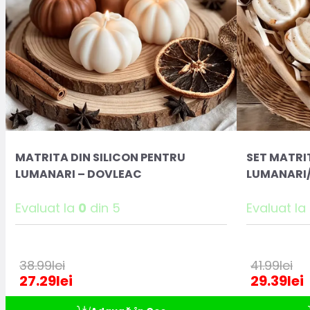
MATRITA DIN SILICON PENTRU
SET MATRI
LUMANARI – DOVLEAC
LUMANARI/
Evaluat la
0
din 5
Evaluat la
38.99
lei
41.99
lei
27.29
lei
29.39
lei