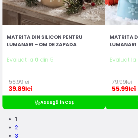
MATRITA DIN SILICON PENTRU
MATRITA D
LUMANARI – OM DE ZAPADA
LUMANARI
Evaluat la
0
din 5
Evaluat la
56.99
lei
79.99
lei
39.89
lei
55.99
lei
Adaugă în Coș
1
2
3