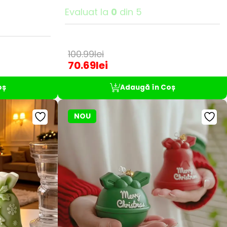
Evaluat la
0
din 5
100.99
lei
70.69
lei
oș
Adaugă în Coș
NOU