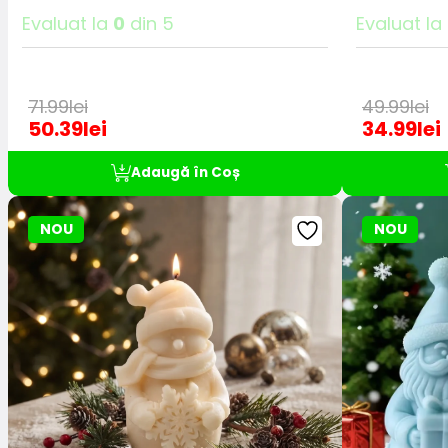
Evaluat la
0
din 5
Evaluat la
71.99
lei
49.99
lei
50.39
lei
34.99
lei
Adaugă în Coș
NOU
NOU