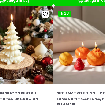
Adaugă în Coș
Adaugă în C
NOU
IN SILICON PENTRU
SET 3 MATRITE DIN SILI
– BRAD DE CRACIUN
LUMANARI – CAPSUNA, 
SI LAMAIE