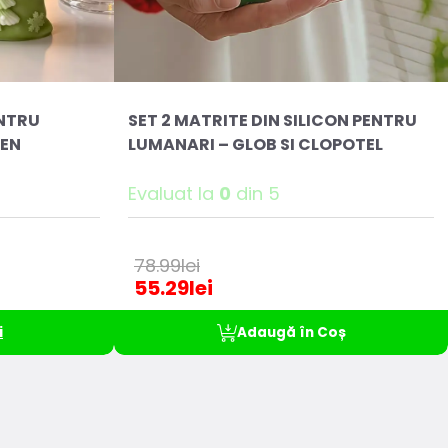
ENTRU
SET 2 MATRITE DIN SILICON PENTRU
REN
LUMANARI – GLOB SI CLOPOTEL
Evaluat la
0
din 5
78.99
lei
55.29
lei
i
Adaugă în Coș