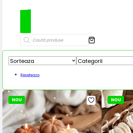
Products
search
Reseteaza
NOU
NOU