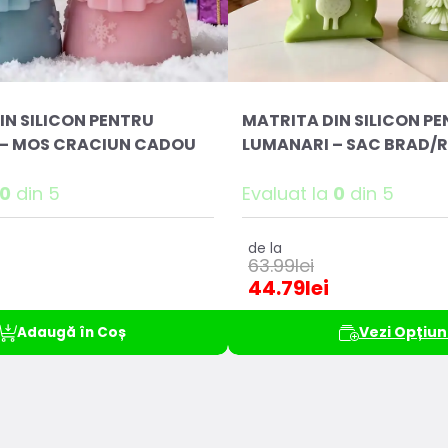
IN SILICON PENTRU
MATRITA DIN SILICON P
 – MOS CRACIUN CADOU
LUMANARI – SAC BRAD/
0
din 5
Evaluat la
0
din 5
de la
63.99
lei
44.79
lei
Vezi Opțiun
Adaugă în Coș