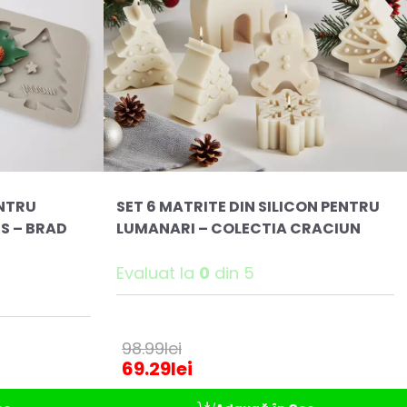
ENTRU
SET 6 MATRITE DIN SILICON PENTRU
S – BRAD
LUMANARI – COLECTIA CRACIUN
Evaluat la
0
din 5
98.99
lei
69.29
lei