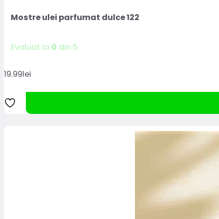
Mostre ulei parfumat dulce 122
Evaluat la
0
din 5
19.99
lei