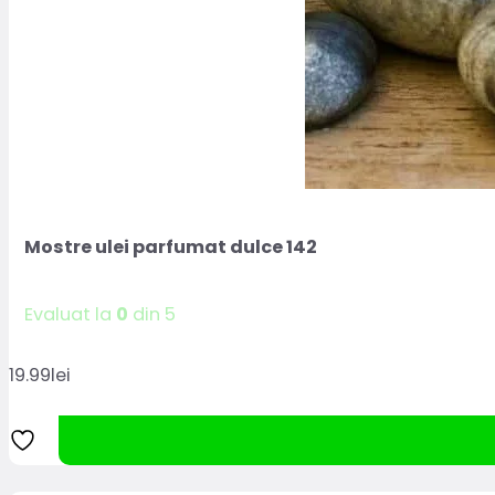
Mostre ulei parfumat dulce 142
Evaluat la
0
din 5
19.99
lei