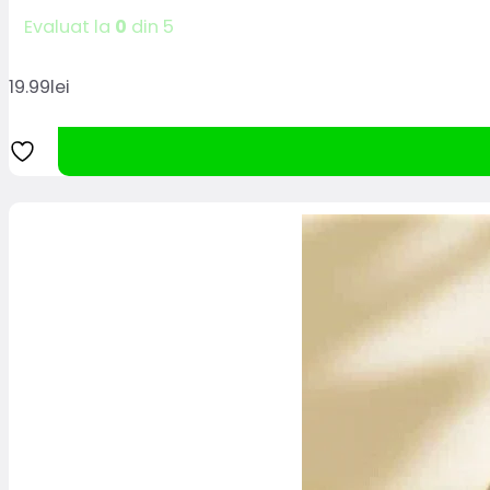
Evaluat la
0
din 5
19.99
lei