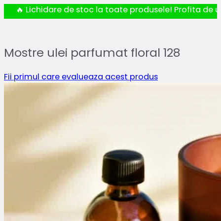
🔥 Lichidare de stoc la toate produsele! Profita de ul
Mostre ulei parfumat floral 128
Fii primul care evalueaza acest produs