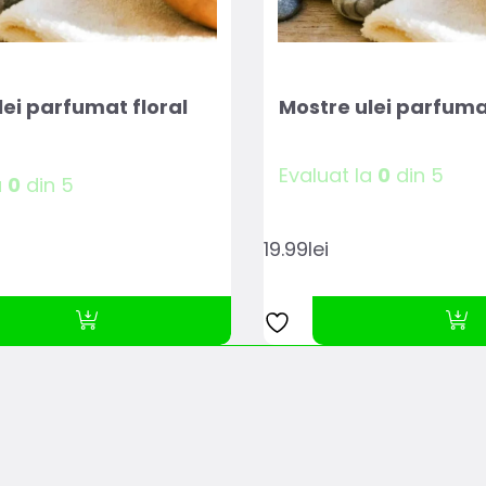
lei parfumat floral
Mostre ulei parfuma
Evaluat la
0
din 5
a
0
din 5
19.99
lei