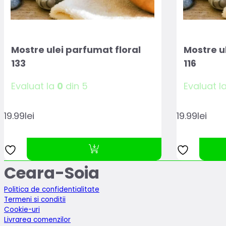
Mostre ulei parfumat floral
Mostre u
133
116
Evaluat la
0
din 5
Evaluat l
19.99
lei
19.99
lei
Ceara-Soia
Politica de confidentialitate
Termeni si conditii
Cookie-uri
Livrarea comenzilor