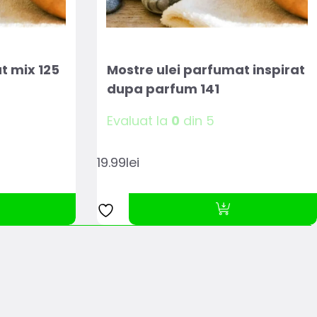
t mix 125
Mostre ulei parfumat inspirat
dupa parfum 141
Evaluat la
0
din 5
19.99
lei