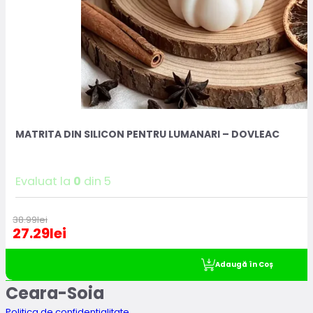
MATRITA DIN SILICON PENTRU LUMANARI – DOVLEAC
Evaluat la
0
din 5
38.99
lei
27.29
lei
Adaugă în Coș
Ceara-Soia
Politica de confidentialitate