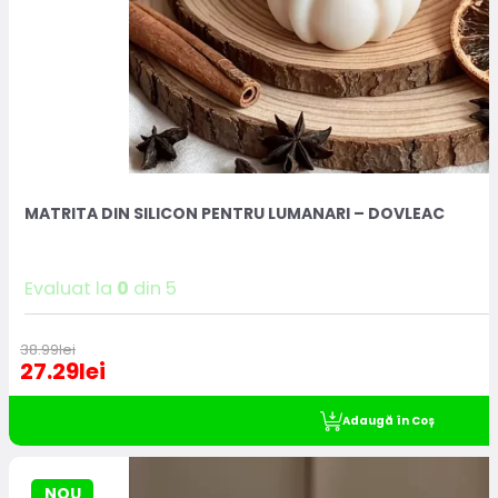
MATRITA DIN SILICON PENTRU LUMANARI – DOVLEAC
Evaluat la
0
din 5
38.99
lei
27.29
lei
Adaugă în Coș
NOU