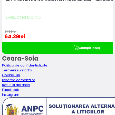
Evaluat la
0
din 5
91.99
lei
64.39
lei
Adaugă în Coș
Ceara-Soia
Politica de confidentialitate
Termeni si conditii
Cookie-uri
Livrarea comenzilor
Returi si garantie
Facebook
Instagram