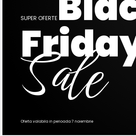
Bla
SUPER OFERTE
Frida
Sale
PANA
5
RED
Oferta valabila in perioada:7 noiembrie