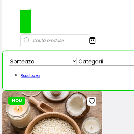
Products
search
Reseteaza
NOU