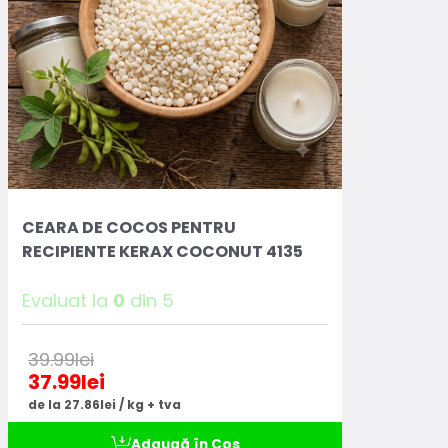
CEARA DE COCOS PENTRU
RECIPIENTE KERAX COCONUT 4135
Evaluat la
0
din 5
39.99
lei
37.99
lei
de la 27.86lei / kg + tva
Adaugă în Coș