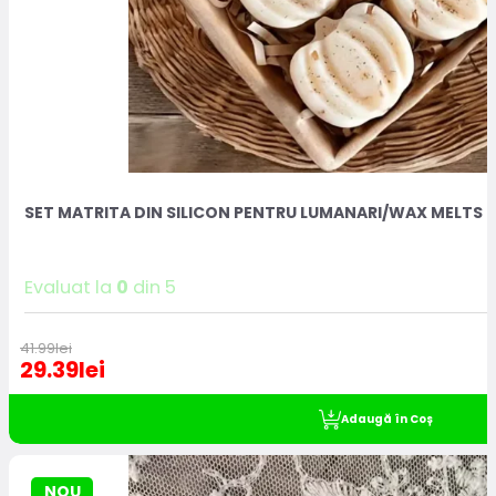
SET MATRITA DIN SILICON PENTRU LUMANARI/WAX MELTS 
Evaluat la
0
din 5
41.99
lei
29.39
lei
Adaugă în Coș
NOU