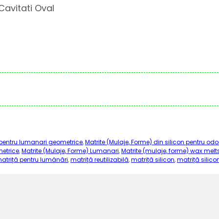
 Cavitati Oval
n pentru lumanari geometrice
,
Matrite (Mulaje, Forme) din silicon pentru odo
metrice
,
Matrite (Mulaje, Forme) Lumanari
,
Matrite (mulaje, forme) wax melt
atriță pentru lumânări
,
matriță reutilizabilă
,
matriță silicon
,
matriță silic