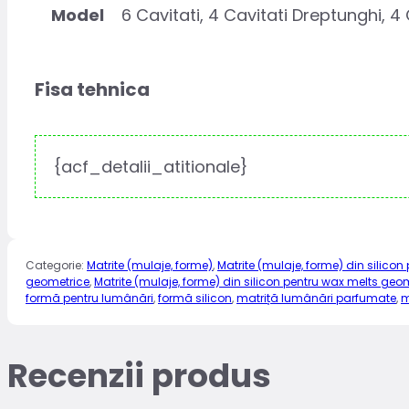
Model
6 Cavitati, 4 Cavitati Dreptunghi, 4
Fisa tehnica
{acf_detalii_atitionale}
Categorie:
Matrite (mulaje, forme)
,
Matrite (mulaje, forme) din silico
geometrice
,
Matrite (mulaje, forme) din silicon pentru wax melts geo
formă pentru lumânări
,
formă silicon
,
matriță lumânări parfumate
,
m
Recenzii produs