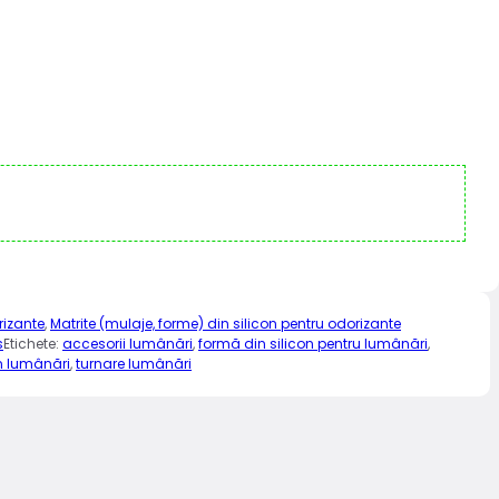
rizante
,
Matrite (mulaje, forme) din silicon pentru odorizante
s
Etichete:
accesorii lumânări
,
formă din silicon pentru lumânări
,
on lumânări
,
turnare lumânări